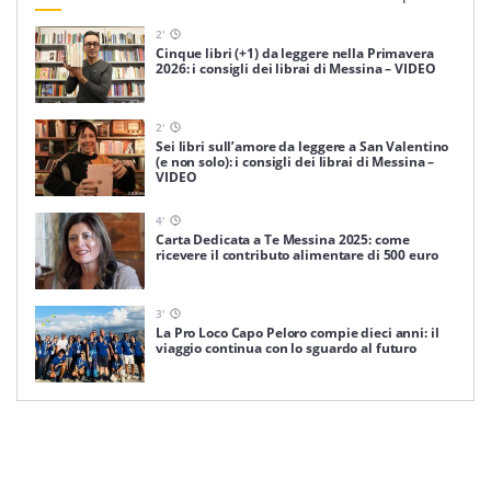
2
'
Cinque libri (+1) da leggere nella Primavera
2026: i consigli dei librai di Messina – VIDEO
2
'
Sei libri sull’amore da leggere a San Valentino
(e non solo): i consigli dei librai di Messina –
VIDEO
4
'
Carta Dedicata a Te Messina 2025: come
ricevere il contributo alimentare di 500 euro
3
'
La Pro Loco Capo Peloro compie dieci anni: il
viaggio continua con lo sguardo al futuro