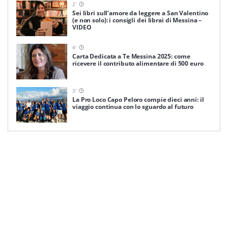
2
'
Sei libri sull’amore da leggere a San Valentino
(e non solo): i consigli dei librai di Messina –
VIDEO
4
'
Carta Dedicata a Te Messina 2025: come
ricevere il contributo alimentare di 500 euro
3
'
La Pro Loco Capo Peloro compie dieci anni: il
viaggio continua con lo sguardo al futuro