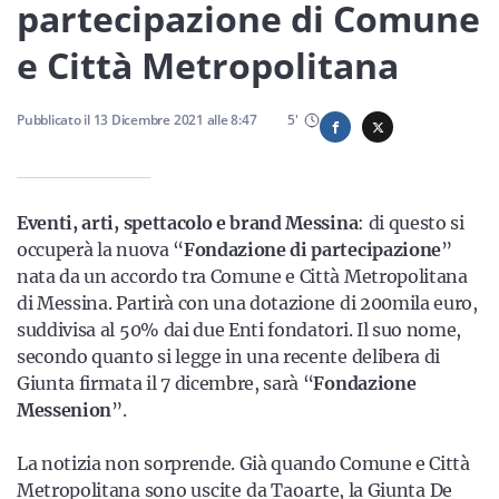
Sicilia
partecipazione di Comune
e Città Metropolitana
Servizi
Pubblicato il
13 Dicembre 2021
alle
8:47
5
'
Eventi, arti, spettacolo e brand Messina
: di questo si
Resta sempre aggiornato con le ultime news, iscriviti alla
occuperà la nuova “
Fondazione di partecipazione
”
nostra newsletter
nata da un accordo tra Comune e Città Metropolitana
di Messina. Partirà con una dotazione di 200mila euro,
Iscriviti
suddivisa al 50% dai due Enti fondatori. Il suo nome,
secondo quanto si legge in una recente delibera di
Giunta firmata il 7 dicembre, sarà “
Fondazione
Messenion
”.
La notizia non sorprende. Già quando Comune e Città
Metropolitana sono
uscite da Taoarte
, la Giunta De