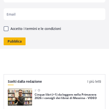
Accetto i termini e le condizioni
Scelti dalla redazione
I più letti
2
'
Cinque libri (+1) da leggere nella Primavera
2026: i consigli dei librai di Messina – VIDEO