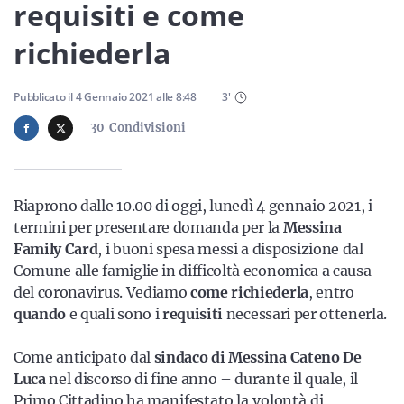
Sicilia
requisiti e come
richiederla
Servizi
Pubblicato il
4 Gennaio 2021
alle
8:48
3
'
30
Condivisioni
Resta sempre aggiornato con le ultime news, iscriviti alla
Riaprono dalle 10.00 di oggi, lunedì 4 gennaio 2021, i
nostra newsletter
termini per presentare domanda per la
Messina
Family Card
, i buoni spesa messi a disposizione dal
Iscriviti
Comune alle famiglie in difficoltà economica a causa
del coronavirus. Vediamo
come richiederla
, entro
quando
e quali sono i
requisiti
necessari per ottenerla.
Come anticipato dal
sindaco di Messina Cateno De
Luca
nel discorso di fine anno – durante il quale, il
Primo Cittadino
ha manifestato la volontà di