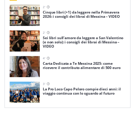
2
'
Cinque libri (+1) da leggere nella Primavera
2026: i consigli dei librai di Messina – VIDEO
2
'
Sei libri sull’amore da leggere a San Valentino
(e non solo): i consigli dei librai di Messina –
VIDEO
4
'
Carta Dedicata a Te Messina 2025: come
ricevere il contributo alimentare di 500 euro
3
'
La Pro Loco Capo Peloro compie dieci anni: il
viaggio continua con lo sguardo al futuro