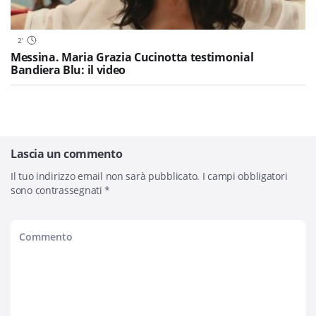
2
'
Messina. Maria Grazia Cucinotta testimonial
Bandiera Blu: il video
Lascia un commento
Il tuo indirizzo email non sarà pubblicato.
I campi obbligatori
sono contrassegnati
*