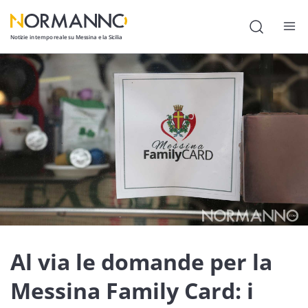
Notizie in tempo reale su Messina e la Sicilia
Attualità
Cronaca
Politica
Cultura
Lavoro
Società
Economia
Al via le domande per la
Sport
Messina Family Card: i