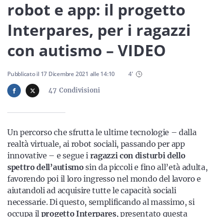
Sicilia
robot e app: il progetto
Interpares, per i ragazzi
con autismo – VIDEO
Servizi
Pubblicato il
17 Dicembre 2021
alle
14:10
4
'
47
Condivisioni
Resta sempre aggiornato con le ultime news, iscriviti alla
nostra newsletter
Un percorso che sfrutta le ultime tecnologie – dalla
Iscriviti
realtà virtuale, ai robot sociali, passando per app
innovative – e segue i
ragazzi con disturbi dello
spettro dell’autismo
sin da piccoli e fino all’età adulta,
favorendo poi il loro ingresso nel mondo del lavoro e
aiutandoli ad acquisire tutte le capacità sociali
necessarie. Di questo, semplificando al massimo, si
occupa il
progetto Interpares
, presentato questa