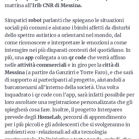
mattina all’
Irib CNR di Messina.
Simpatici
robot
parlanti che spiegano le situazioni
sociali più comuni e aiutano i bimbi affetti da disturbi
dello spettro autistico a orientarsi nel mondo, dal
come riconoscere e interpretare le emozioni a come
interagire nei più disparati contesti del quotidiano. In
più, una
app
collegata a un
qr code
che verrà affisso
nelle
attività commerciali
e in giro per la
città di
Messina
(a partire da Ganzirri e Torre Faro), e che sarà
di supporto ai partecipanti al progetto, aiutandoli a
barcamenarsi all’interno della società. Una volta
inquadrato i qr code con l’app, sarà infatti possibile per
loro ascoltare una registrazione personalizzata che gli
spiegherà cosa fare. Inoltre, il progetto Interpares
prevede degli
HomeLab
, percorsi di apprendimento
per i più piccoli e gli adolescenti che si svolgeranno in
ambienti eco-relazionali ad alta tecnologia