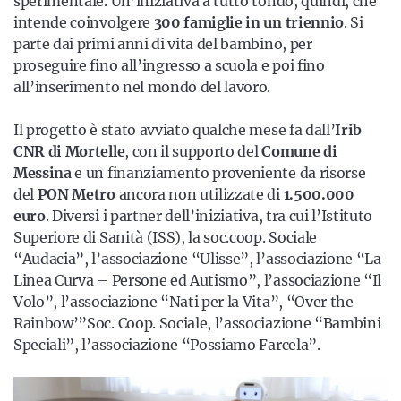
sperimentale. Un’iniziativa a tutto tondo, quindi, che
intende coinvolgere
300 famiglie in un triennio
. Si
parte dai primi anni di vita del bambino, per
proseguire fino all’ingresso a scuola e poi fino
all’inserimento nel mondo del lavoro.
Il progetto è stato avviato qualche mese fa dall’
Irib
CNR di Mortelle
, con il supporto del
Comune di
Messina
e un finanziamento proveniente da risorse
del
PON Metro
ancora non utilizzate di
1.500.000
euro
. Diversi i partner dell’iniziativa, tra cui l’Istituto
Superiore di Sanità (ISS), la soc.coop. Sociale
“Audacia”, l’associazione “Ulisse”, l’associazione “La
Linea Curva – Persone ed Autismo”, l’associazione “Il
Volo”, l’associazione “Nati per la Vita”, “Over the
Rainbow’”Soc. Coop. Sociale, l’associazione “Bambini
Speciali”, l’associazione “Possiamo Farcela”.