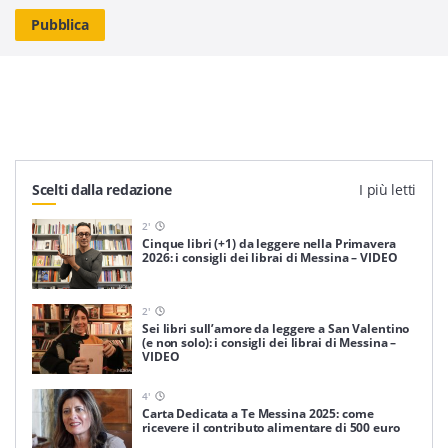
Scelti dalla redazione
I più letti
2
'
Cinque libri (+1) da leggere nella Primavera
2026: i consigli dei librai di Messina – VIDEO
2
'
Sei libri sull’amore da leggere a San Valentino
(e non solo): i consigli dei librai di Messina –
VIDEO
4
'
Carta Dedicata a Te Messina 2025: come
ricevere il contributo alimentare di 500 euro