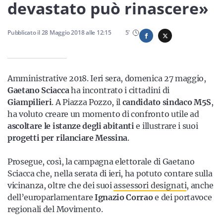
Sicilia
devastato può rinascere»
Pubblicato il
28 Maggio 2018
alle
12:15
5
'
Servizi
Amministrative 2018. Ieri sera, domenica 27 maggio,
Gaetano Sciacca
ha incontrato i cittadini di
Giampilieri
. A Piazza Pozzo, il
candidato sindaco M5S
,
Resta sempre aggiornato con le ultime news, iscriviti alla
ha voluto creare un momento di confronto utile ad
nostra newsletter
ascoltare le istanze degli abitanti
e illustrare i suoi
progetti per rilanciare Messina
.
Iscriviti
Prosegue, così, la campagna elettorale di Gaetano
Sciacca che, nella serata di ieri, ha potuto contare sulla
vicinanza, oltre che dei suoi
assessori designati
, anche
dell’europarlamentare
Ignazio Corrao
e dei portavoce
regionali del Movimento.