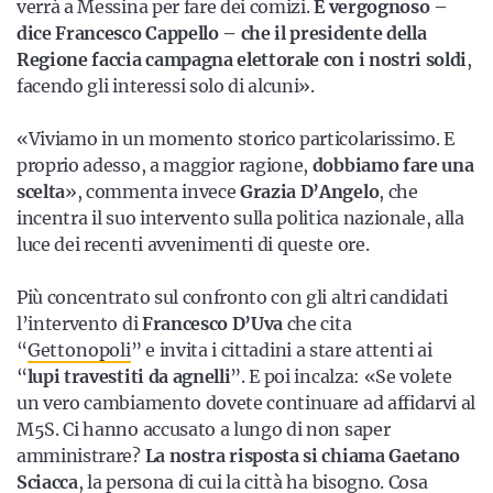
verrà a Messina per fare dei comizi.
È vergognoso –
dice Francesco Cappello – che il presidente della
Regione faccia campagna elettorale con i nostri soldi
,
facendo gli interessi solo di alcuni».
«Viviamo in un momento storico particolarissimo. E
proprio adesso, a maggior ragione,
dobbiamo fare una
scelta
», commenta invece
Grazia D’Angelo
, che
incentra il suo intervento sulla politica nazionale, alla
luce dei recenti avvenimenti di queste ore.
Più concentrato sul confronto con gli altri candidati
l’intervento di
Francesco D’Uva
che cita
“
Gettonopoli
” e invita i cittadini a stare attenti ai
“
lupi travestiti da agnelli
”. E poi incalza: «Se volete
un vero cambiamento dovete continuare ad affidarvi al
M5S. Ci hanno accusato a lungo di non saper
amministrare?
La nostra risposta si chiama Gaetano
Sciacca
, la persona di cui la città ha bisogno. Cosa