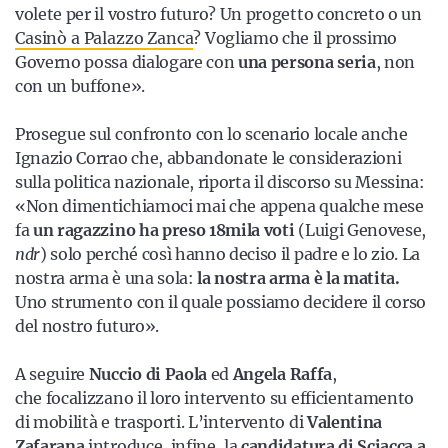
volete per il vostro futuro? Un progetto concreto o un
Casinò a Palazzo Zanca
? Vogliamo che il prossimo
Governo possa dialogare con
una persona seria
, non
con un buffone».
Prosegue sul confronto con lo scenario locale anche
Ignazio Corrao che, abbandonate le considerazioni
sulla politica nazionale, riporta il discorso su Messina:
«Non dimentichiamoci mai che appena qualche mese
fa
un ragazzino ha preso 18mila voti
(Luigi Genovese,
ndr
) solo perché così hanno deciso il padre e lo zio. La
nostra arma è una sola:
la nostra arma è la matita.
Uno strumento con il quale possiamo decidere il corso
del nostro futuro».
A seguire
Nuccio di Paola
ed
Angela Raffa
,
che focalizzano il loro intervento su efficientamento
di mobilità e trasporti. L’intervento di
Valentina
Zafarana
introduce, infine, la
candidatura di Sciacca a