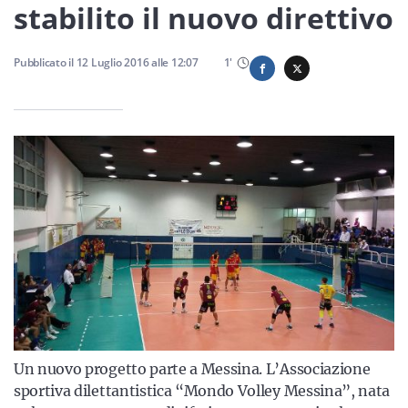
Sicilia
stabilito il nuovo direttivo
Pubblicato il
12 Luglio 2016
alle
12:07
1
'
Servizi
Resta sempre aggiornato con le ultime news, iscriviti alla
nostra newsletter
Iscriviti
Un nuovo progetto parte a Messina. L’Associazione
sportiva dilettantistica “Mondo Volley Messina”, nata