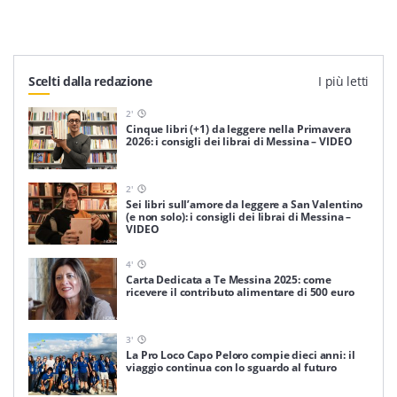
Scelti dalla redazione
I più letti
2
'
Cinque libri (+1) da leggere nella Primavera
2026: i consigli dei librai di Messina – VIDEO
2
'
Sei libri sull’amore da leggere a San Valentino
(e non solo): i consigli dei librai di Messina –
VIDEO
4
'
Carta Dedicata a Te Messina 2025: come
ricevere il contributo alimentare di 500 euro
3
'
La Pro Loco Capo Peloro compie dieci anni: il
viaggio continua con lo sguardo al futuro