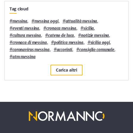
Tag cloud
#
,
#
,
#
,
messina
messina oggi
attualità messina
#
,
#
,
#
,
eventi messina
cronaca messina
sicilia
#
,
#
,
#
,
cultura messina
cateno de luca
notizie messina
#
,
#
,
#
,
cronaca di messina
politica messina
sicilia oggi
#
,
#
,
#
,
coronavirus messina
accorinti
consiglio comunale
#
atm messina
Carica altri