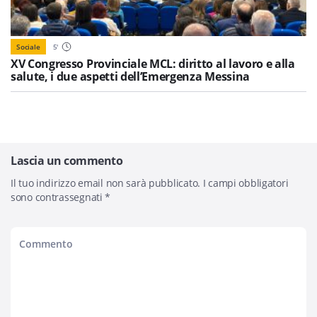
Sociale
5
'
XV Congresso Provinciale MCL: diritto al lavoro e alla
salute, i due aspetti dell’Emergenza Messina
Lascia un commento
Il tuo indirizzo email non sarà pubblicato.
I campi obbligatori
sono contrassegnati
*