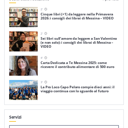
2
'
Cinque libri (+1) da leggere nella Primavera
2026: i consigli dei librai di Messina – VIDEO
2
'
Sei libri sull’amore da leggere a San Valentino
(e non solo): i consigli dei librai di Messina –
VIDEO
4
'
Carta Dedicata a Te Messina 2025: come
ricevere il contributo alimentare di 500 euro
3
'
La Pro Loco Capo Peloro compie dieci anni: il
viaggio continua con lo sguardo al futuro
Servizi