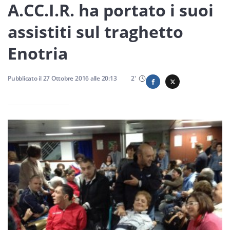
Sicilia
A.CC.I.R. ha portato i suoi
assistiti sul traghetto
Enotria
Servizi
Pubblicato il
27 Ottobre 2016
alle
20:13
2
'
Resta sempre aggiornato con le ultime news, iscriviti alla
nostra newsletter
Iscriviti