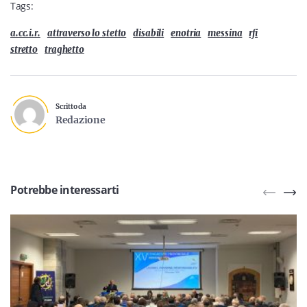
Tags:
a.cc.i.r.
attraverso lo stetto
disabili
enotria
messina
rfi
stretto
traghetto
Scritto da
Redazione
Potrebbe interessarti