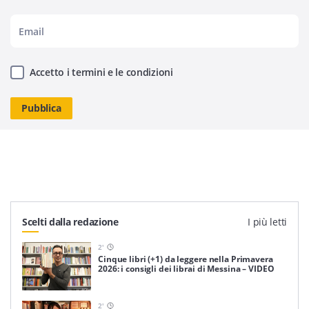
Accetto i termini e le condizioni
Scelti dalla redazione
I più letti
2
'
Cinque libri (+1) da leggere nella Primavera
2026: i consigli dei librai di Messina – VIDEO
2
'