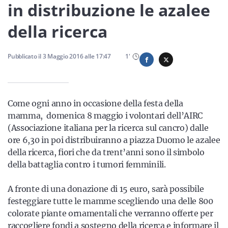
Sicilia
in distribuzione le azalee
della ricerca
Servizi
Pubblicato il
3 Maggio 2016
alle
17:47
1
'
Come ogni anno in occasione della festa della
Resta sempre aggiornato con le ultime news, iscriviti alla
mamma, domenica 8 maggio i volontari dell’AIRC
nostra newsletter
(Associazione italiana per la ricerca sul cancro) dalle
ore 6,30 in poi distribuiranno a piazza Duomo le azalee
Iscriviti
della ricerca, fiori che da trent’anni sono il simbolo
della battaglia contro i tumori femminili.
A fronte di una donazione di 15 euro, sarà possibile
festeggiare tutte le mamme scegliendo una delle 800
colorate piante ornamentali che verranno offerte per
raccogliere fondi a sostegno della ricerca e informare il