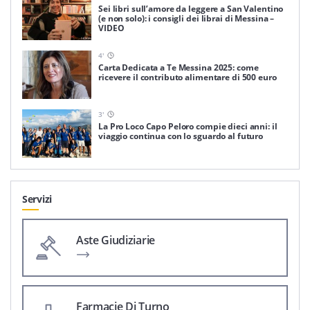
Sei libri sull’amore da leggere a San Valentino
(e non solo): i consigli dei librai di Messina –
VIDEO
4
'
Carta Dedicata a Te Messina 2025: come
ricevere il contributo alimentare di 500 euro
3
'
La Pro Loco Capo Peloro compie dieci anni: il
viaggio continua con lo sguardo al futuro
Servizi
Aste Giudiziarie
Farmacie Di Turno