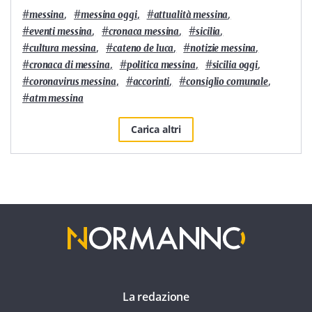
#
,
#
,
#
,
messina
messina oggi
attualità messina
#
,
#
,
#
,
eventi messina
cronaca messina
sicilia
#
,
#
,
#
,
cultura messina
cateno de luca
notizie messina
#
,
#
,
#
,
cronaca di messina
politica messina
sicilia oggi
#
,
#
,
#
,
coronavirus messina
accorinti
consiglio comunale
#
atm messina
Carica altri
La redazione