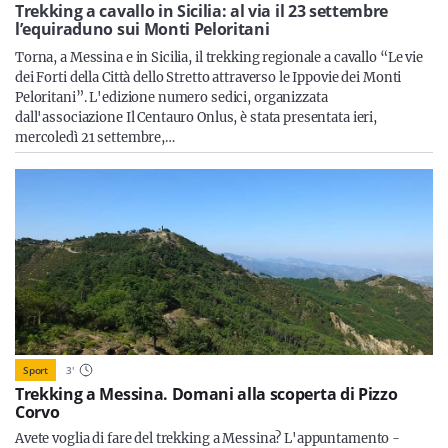
Sicilia
Trekking a cavallo in Sicilia: al via il 23 settembre
l’equiraduno sui Monti Peloritani
Torna, a Messina e in Sicilia, il trekking regionale a cavallo “Le vie
dei Forti della Città dello Stretto attraverso le Ippovie dei Monti
Peloritani”. L'edizione numero sedici, organizzata
Servizi
dall'associazione Il Centauro Onlus, è stata presentata ieri,
mercoledì 21 settembre,…
Resta sempre aggiornato con le ultime news, iscriviti alla
nostra newsletter
Iscriviti
Sport
3
'
Trekking a Messina. Domani alla scoperta di Pizzo
Corvo
Avete voglia di fare del trekking a Messina? L'appuntamento -