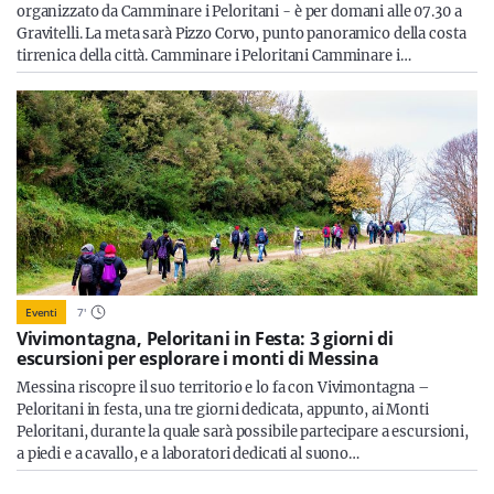
organizzato da Camminare i Peloritani - è per domani alle 07.30 a
Gravitelli. La meta sarà Pizzo Corvo, punto panoramico della costa
tirrenica della città. Camminare i Peloritani Camminare i…
Eventi
7
'
Vivimontagna, Peloritani in Festa: 3 giorni di
escursioni per esplorare i monti di Messina
Messina riscopre il suo territorio e lo fa con Vivimontagna –
Peloritani in festa, una tre giorni dedicata, appunto, ai Monti
Peloritani, durante la quale sarà possibile partecipare a escursioni,
a piedi e a cavallo, e a laboratori dedicati al suono…