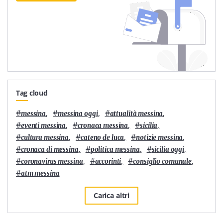
Tag cloud
#
,
#
,
#
,
messina
messina oggi
attualità messina
#
,
#
,
#
,
eventi messina
cronaca messina
sicilia
#
,
#
,
#
,
cultura messina
cateno de luca
notizie messina
#
,
#
,
#
,
cronaca di messina
politica messina
sicilia oggi
#
,
#
,
#
,
coronavirus messina
accorinti
consiglio comunale
#
atm messina
Carica altri