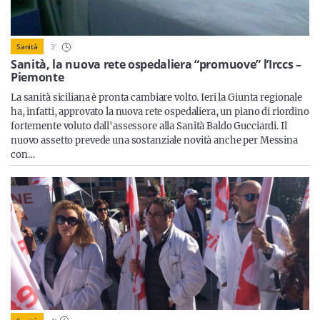
Sicilia
3
'
Sanità
Sanità, la nuova rete ospedaliera “promuove” l’Irccs –
Piemonte
Servizi
La sanità siciliana è pronta cambiare volto. Ieri la Giunta regionale
ha, infatti, approvato la nuova rete ospedaliera, un piano di riordino
fortemente voluto dall'assessore alla Sanità Baldo Gucciardi. Il
nuovo assetto prevede una sostanziale novità anche per Messina
con…
Resta sempre aggiornato con le ultime news, iscriviti alla
nostra newsletter
Iscriviti