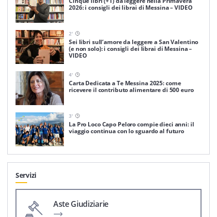
Cinque libri (+1) da leggere nella Primavera
2026: i consigli dei librai di Messina – VIDEO
2
'
Sei libri sull’amore da leggere a San Valentino
(e non solo): i consigli dei librai di Messina –
VIDEO
4
'
Carta Dedicata a Te Messina 2025: come
ricevere il contributo alimentare di 500 euro
3
'
La Pro Loco Capo Peloro compie dieci anni: il
viaggio continua con lo sguardo al futuro
Servizi
Aste Giudiziarie