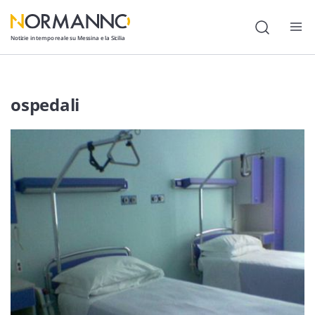
Notizie in tempo reale su Messina e la Sicilia
Attualità
ospedali
Cronaca
Politica
Cultura
Lavoro
Società
Economia
Sport