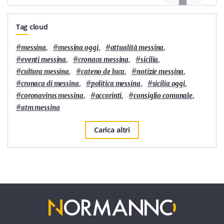
Tag cloud
#
,
#
,
#
,
messina
messina oggi
attualità messina
#
,
#
,
#
,
eventi messina
cronaca messina
sicilia
#
,
#
,
#
,
cultura messina
cateno de luca
notizie messina
#
,
#
,
#
,
cronaca di messina
politica messina
sicilia oggi
#
,
#
,
#
,
coronavirus messina
accorinti
consiglio comunale
#
atm messina
Carica altri