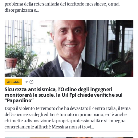
problema della rete sanitaria del territorio messinese, ormai
disorganizzata e…
Attualità
3
'
Sicurezza antisismica, l’Ordine degli ingegneri
monitorerà le scuole, la Uil Fpl chiede verifiche sul
“Papardino”
Dopo il violento terremoto che ha devastato il centro Italia, il tema
della sicurezza degli edifici è tornato in primo piano, e c'è anche
chi mette a disposizione la propria professionalità e si impegna
concretamente affinchè Messina non si trovi…