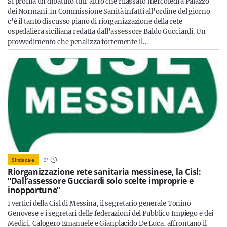
Si profila un dibattito tutt'altro che rilassato mercoledì a Palazzo
dei Normani. In Commissione Sanità infatti all'ordine del giorno
c'è il tanto discusso piano di riorganizzazione della rete
ospedaliera siciliana redatta dall'assessore Baldo Gucciardi. Un
provvedimento che penalizza fortemente il…
Sindacale
3
'
Riorganizzazione rete sanitaria messinese, la Cisl:
“Dall’assessore Gucciardi solo scelte improprie e
inopportune”
I vertici della Cisl di Messina, il segretario generale Tonino
Genovese e i segretari delle federazioni del Pubblico Impiego e dei
Medici, Calogero Emanuele e Gianplacido De Luca, affrontano il