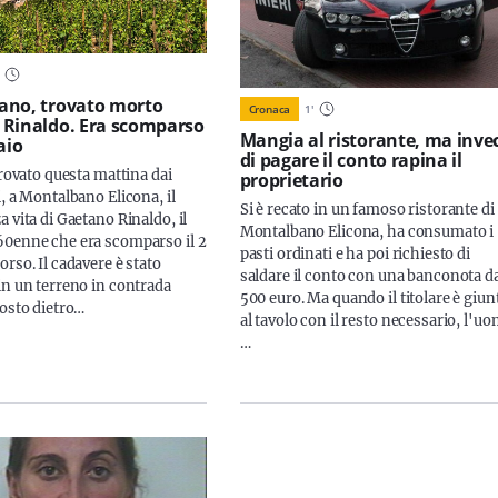
ano, trovato morto
Cronaca
1
'
Rinaldo. Era scomparso
Mangia al ristorante, ma inve
aio
di pagare il conto rapina il
trovato questa mattina dai
proprietario
, a Montalbano Elicona, il
Si è recato in un famoso ristorante di
 vita di Gaetano Rinaldo, il
Montalbano Elicona, ha consumato i
0enne che era scomparso il 2
pasti ordinati e ha poi richiesto di
rso. Il cadavere è stato
saldare il conto con una banconota d
in un terreno in contrada
500 euro. Ma quando il titolare è giun
costo dietro…
al tavolo con il resto necessario, l'u
…