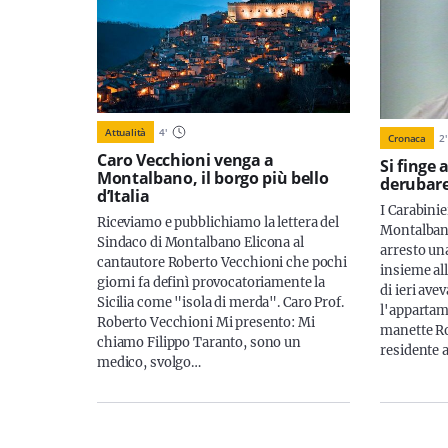
Attualità
4
'
Cronaca
2
'
Caro Vecchioni venga a
Si finge
Montalbano, il borgo più bello
derubare
d’Italia
I Carabinie
Riceviamo e pubblichiamo la lettera del
Montalbano
Sindaco di Montalbano Elicona al
arresto un
cantautore Roberto Vecchioni che pochi
insieme all
giorni fa definì provocatoriamente la
di ieri ave
Sicilia come "isola di merda". Caro Prof.
l'appartam
Roberto Vecchioni Mi presento: Mi
manette R
chiamo Filippo Taranto, sono un
residente 
medico, svolgo…