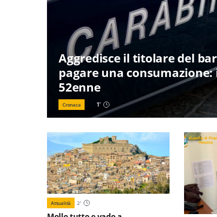
Aggredisce il titolare del ba
pagare una consumazione: i
52enne
1
'
Cronaca
Attualità
2
'
Mollo tutto e vado a