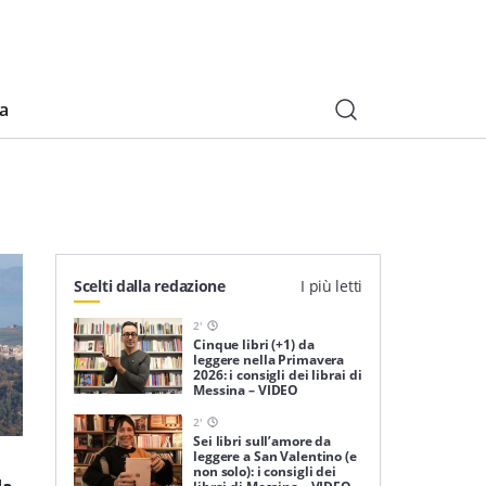
ia
Scelti dalla redazione
I più letti
2
'
Cinque libri (+1) da
leggere nella Primavera
2026: i consigli dei librai di
Messina – VIDEO
2
'
Sei libri sull’amore da
leggere a San Valentino (e
non solo): i consigli dei