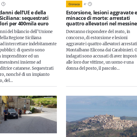
Cronaca
4
'
danni dell’UE e della
Estorsione, lesioni aggravate 
Siciliana: sequestrati
minacce di morte: arrestati
alori per 400mila euro
quattro allevatori nel messin
anni del bilancio dell’Unione
Dovranno rispondere del reato, in
ella Regione Siciliana
concorso, di estorsione e lesioni
a ad intercettare indebitamente
aggravate i quattro allevatori arrestati
pubblici: di questo sono
Montalbano Elicona dai Carabinieri. G
n imprenditore ed un
indagati sono accusati di aver impost
messinesi insieme ad
alle loro due vittime, un uomo e una
itrice catanese. Sequestrati
donna del posto, il pascolo…
ro, nonché di un impianto
o, del…