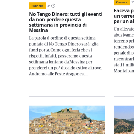
Cronaca
1
'
Rubriche
3
'
Faceva p
No Tengo Dinero: tutti gli eventi
un terre
da non perdere questa
per un a
settimana in provincia di
Un allevat
Messina
abusivamen
La parola d'ordine di questa settima
terreno pri
puntata di No Tengo Dinero sarà: gita
rendendosi
fuori porta. Come ogni feria che si
penale di 
rispetti, infatti, passeremo questa
riscontrar
settimana lontano da Messina per
stati i mili
prenderci un po' di caldo estivo altrove.
Montalban
Andremo alle Feste Aragonesi…