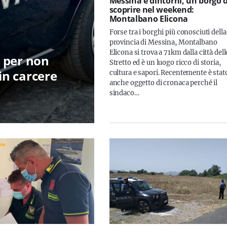
Messina e dintorni, un borgo 
scoprire nel weekend:
Montalbano Elicona
Forse tra i borghi più conosciuti della
provincia di Messina, Montalbano
Elicona si trova a 71km dalla città dell
r per non
Stretto ed è un luogo ricco di storia,
n carcere
cultura e sapori. Recentemente è stat
anche oggetto di cronaca perché il
sindaco…