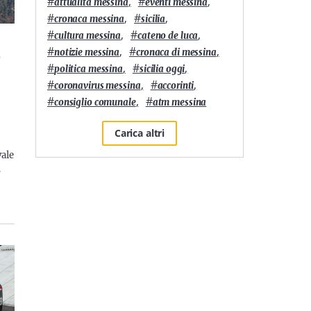
#
,
#
,
attualità messina
eventi messina
#
,
#
,
cronaca messina
sicilia
#
,
#
,
cultura messina
cateno de luca
#
,
#
,
notizie messina
cronaca di messina
o
#
,
#
,
politica messina
sicilia oggi
#
,
#
,
coronavirus messina
accorinti
#
,
#
consiglio comunale
atm messina
Carica altri
vale
…