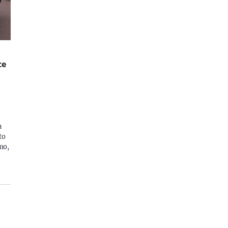
ce
a
to
omo,