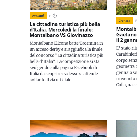
Attualità
1
'
Cronaca
1
'
La cittadina turistica più bella
Montalb
d’Italia. Mercoledì la finale:
Gaetano 
Montalbano VS Giovinazzo
il 2 genn
Montalbano Elicona batte Taormina in
E' stato ri
un acceso derby e si aggiudica la finale
Carabinieri
del concorso "La cittadina turistica più
corpo senza
bella d'Italia". La competizione si sta
geometra 6
svolgendo sulla pagina Facebook di
gennaio sco
Italia da scoprire e adesso si attende
rinvenuto 
soltanto il via ufficiale…
Colla, nas