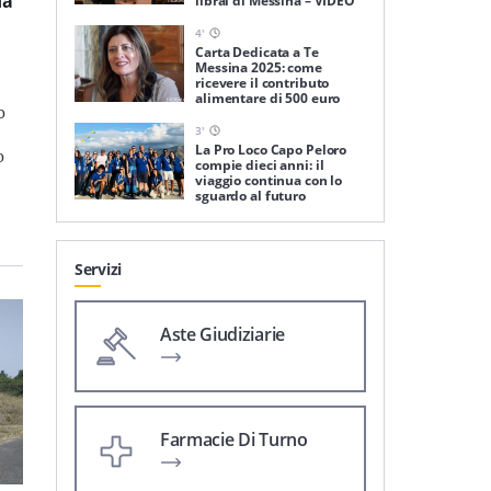
da
librai di Messina – VIDEO
4
'
Carta Dedicata a Te
Messina 2025: come
ricevere il contributo
alimentare di 500 euro
o
3
'
La Pro Loco Capo Peloro
o
compie dieci anni: il
viaggio continua con lo
sguardo al futuro
Servizi
Aste Giudiziarie
Farmacie Di Turno