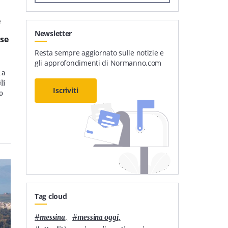
e
Newsletter
ese
Resta sempre aggiornato sulle notizie e
gli approfondimenti di Normanno.com
 a
li
Iscriviti
o
Tag cloud
#
,
#
,
messina
messina oggi