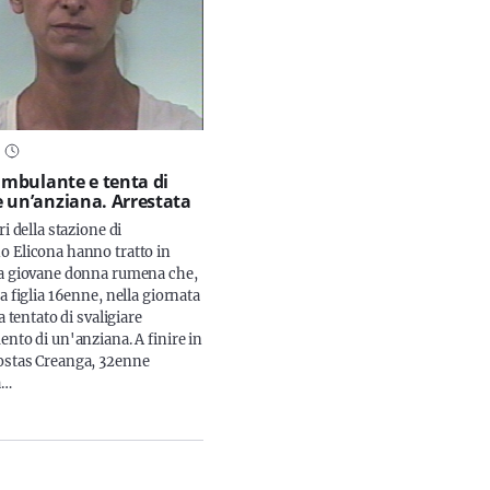
 ambulante e tenta di
 un’anziana. Arrestata
ri della stazione di
 Elicona hanno tratto in
a giovane donna rumena che,
a figlia 16enne, nella giornata
va tentato di svaligiare
ento di un'anziana. A finire in
ostas Creanga, 32enne
a…