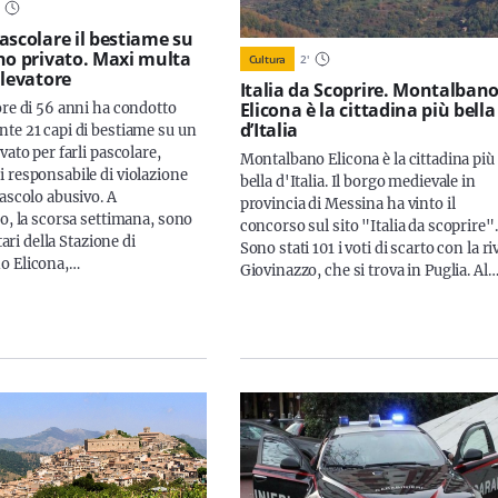
ascolare il bestiame su
no privato. Maxi multa
Cultura
2
'
llevatore
Italia da Scoprire. Montalban
Elicona è la cittadina più bella
ore di 56 anni ha condotto
d’Italia
te 21 capi di bestiame su un
vato per farli pascolare,
Montalbano Elicona è la cittadina più
 responsabile di violazione
bella d'Italia. Il borgo medievale in
pascolo abusivo. A
provincia di Messina ha vinto il
lo, la scorsa settimana, sono
concorso sul sito "Italia da scoprire".
tari della Stazione di
Sono stati 101 i voti di scarto con la ri
o Elicona,…
Giovinazzo, che si trova in Puglia. Al