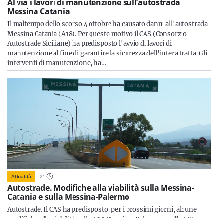
Al via i lavori di manutenzione sull’autostrada
Messina Catania
Il maltempo dello scorso 4 ottobre ha causato danni all'autostrada
Messina Catania (A18). Per questo motivo il CAS (Consorzio
Autostrade Siciliane) ha predisposto l'avvio di lavori di
manutenzione al fine di garantire la sicurezza dell'intera tratta. Gli
interventi di manutenzione, ha…
Attualità
2
'
Autostrade. Modifiche alla viabilità sulla Messina-
Catania e sulla Messina-Palermo
Autostrade. Il CAS ha predisposto, per i prossimi giorni, alcune