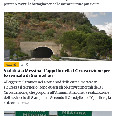
portano avanti la battaglia per delle infrastrutture più sicure…
Attualità
2
'
Viabilità a Messina. L’appello della I Circoscrizione per
lo svincolo di Giampilieri
Alleggerire il traffico nella zona Sud della città e mettere in
sicurezza il territorio: sono questi gli obiettivi principali della I
Circoscrizione, che propone all'Amministrazione la realizzazione
dello svincolo di Giampilieri. Secondo il Consiglio del I Quartiere, la
cui competenza…