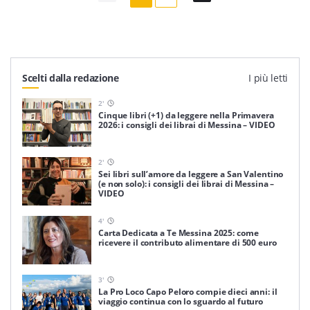
Scelti dalla redazione
I più letti
2
'
Cinque libri (+1) da leggere nella Primavera
2026: i consigli dei librai di Messina – VIDEO
2
'
Sei libri sull’amore da leggere a San Valentino
(e non solo): i consigli dei librai di Messina –
VIDEO
4
'
Carta Dedicata a Te Messina 2025: come
ricevere il contributo alimentare di 500 euro
3
'
La Pro Loco Capo Peloro compie dieci anni: il
viaggio continua con lo sguardo al futuro