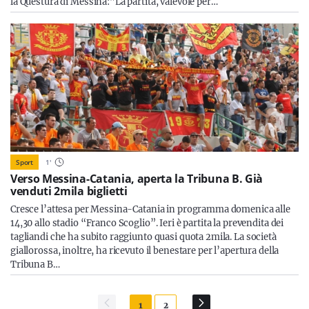
la Questura di Messina:”La partita, valevole per…
Sport
1
'
Verso Messina-Catania, aperta la Tribuna B. Già
venduti 2mila biglietti
Cresce l’attesa per Messina-Catania in programma domenica alle
14,30 allo stadio “Franco Scoglio”. Ieri è partita la prevendita dei
tagliandi che ha subito raggiunto quasi quota 2mila. La società
giallorossa, inoltre, ha ricevuto il benestare per l’apertura della
Tribuna B…
1
2