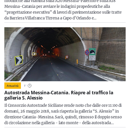
modifiche alla viabilità sulla A20 Messina-Palermo e sulla A18
Messina-Catania per avviare le indagini propedeutiche alla
“progettazione esecutiva” di lavori di pavimentazione sulle tratte
da Barriera Villafranca Tirrena a Capo d’Orlando e…
Attualità
1
'
Autostrada Messina-Catania. Riapre al traffico la
galleria S. Alessio
Il Consorzio Autostrade Siciliane rende noto che dalle ore 11:00 di
domani, 26 maggio 2018, sarà riaperta la galleria “S. Alessio” in
direzione Catania-Messina. Sarà, quindi, rimosso il doppio senso
di circolazione nella galleria - lato monte - della autostrada…