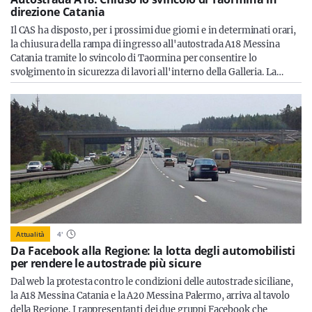
direzione Catania
Il CAS ha disposto, per i prossimi due giorni e in determinati orari,
la chiusura della rampa di ingresso all'autostrada A18 Messina
Catania tramite lo svincolo di Taormina per consentire lo
svolgimento in sicurezza di lavori all'interno della Galleria. La…
Attualità
4
'
Da Facebook alla Regione: la lotta degli automobilisti
per rendere le autostrade più sicure
Dal web la protesta contro le condizioni delle autostrade siciliane,
la A18 Messina Catania e la A20 Messina Palermo, arriva al tavolo
della Regione. I rappresentanti dei due gruppi Facebook che