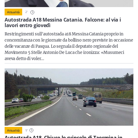
Sicilia
2
'
Attualità
Autostrada A18 Messina Catania. Falcone: al via i
lavori entro giovedì
Servizi
Restringimenti sull'autostrada a18 Messina Catania proprio in
concomitanza con le giornate da bollino nero previste in occasione
delle vacanze di Pasqua. Lo segnala il deputato regionale del
Movimento 5 Stelle Antonio De Luca che ironizza: «Musumeci
aveva detto di voler…
Resta sempre aggiornato con le ultime news, iscriviti alla
nostra newsletter
Iscriviti
Attualità
1
'
Autostrada A18. Chiuso lo svincolo di Taormina in