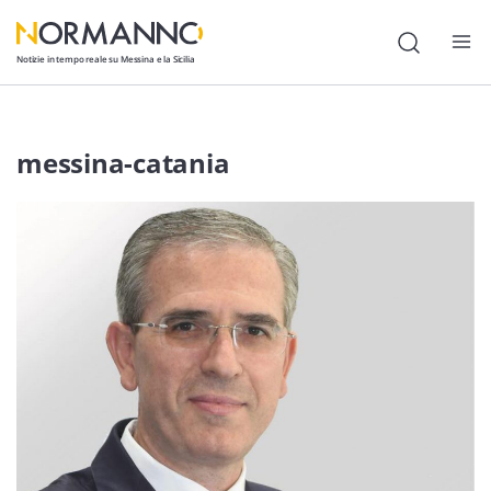
Notizie in tempo reale su Messina e la Sicilia
Attualità
messina-catania
Cronaca
Politica
Cultura
Lavoro
Società
Economia
Sport