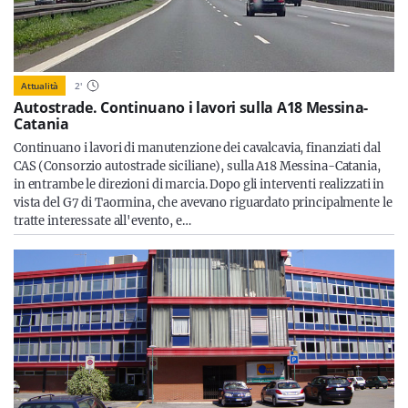
Attualità
2
'
Autostrade. Continuano i lavori sulla A18 Messina-
Catania
Continuano i lavori di manutenzione dei cavalcavia, finanziati dal
CAS (Consorzio autostrade siciliane), sulla A18 Messina-Catania,
in entrambe le direzioni di marcia. Dopo gli interventi realizzati in
vista del G7 di Taormina, che avevano riguardato principalmente le
tratte interessate all'evento, e…