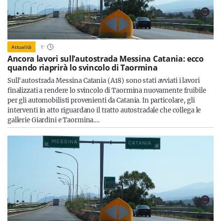
Attualità
1
'
Ancora lavori sull’autostrada Messina Catania: ecco
quando riaprirà lo svincolo di Taormina
Sull'autostrada Messina Catania (A18) sono stati avviati i lavori
finalizzati a rendere lo svincolo di Taormina nuovamente fruibile
per gli automobilisti provenienti da Catania. In particolare, gli
interventi in atto riguardano il tratto autostradale che collega le
gallerie Giardini e Taormina.…