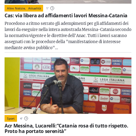
Altre Notizie,
Attualità
1
'
Cas: via libera ad affidamenti lavori Messina-Catania
Procedono a ritmo serrato gli adempimenti per gli affidamenti dei
lavori da eseguire nella intera autostrada Messina-Catania secondo
la normativa vigente e le direttive dell'Anac. Tutti i lavori saranno
assegnati con le procedure della "manifestazione di interesse
mediante avviso pubblico"…
Sport
4
'
Acr Messina, Lucarelli:”Catania rosa di tutto rispetto.
Proto ha portato serenità”