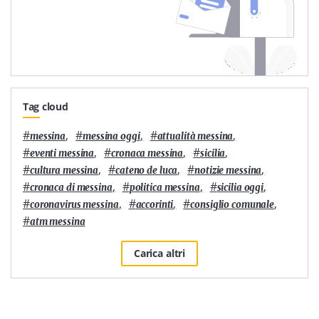
Tag cloud
#
,
#
,
#
,
messina
messina oggi
attualità messina
#
,
#
,
#
,
eventi messina
cronaca messina
sicilia
#
,
#
,
#
,
cultura messina
cateno de luca
notizie messina
#
,
#
,
#
,
cronaca di messina
politica messina
sicilia oggi
#
,
#
,
#
,
coronavirus messina
accorinti
consiglio comunale
#
atm messina
Carica altri