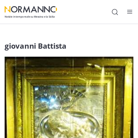
Notizie in tempo reale su Messina e la Sicilia
Attualità
giovanni Battista
Cronaca
Politica
Cultura
Lavoro
Società
Economia
Sport