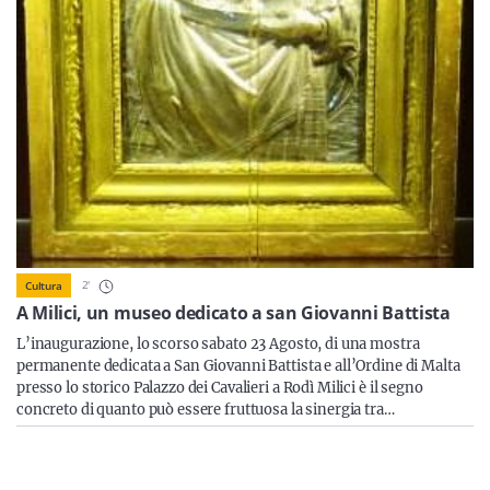
Sicilia
Servizi
Resta sempre aggiornato con le ultime news, iscriviti alla
nostra newsletter
2
'
Cultura
Iscriviti
A Milici, un museo dedicato a san Giovanni Battista
L’inaugurazione, lo scorso sabato 23 Agosto, di una mostra
permanente dedicata a San Giovanni Battista e all’Ordine di Malta
presso lo storico Palazzo dei Cavalieri a Rodì Milici è il segno
concreto di quanto può essere fruttuosa la sinergia tra…