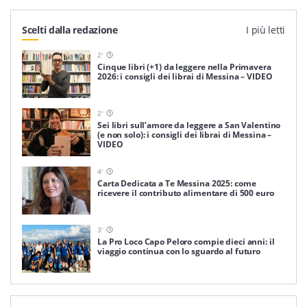
Scelti dalla redazione
I più letti
2
'
Cinque libri (+1) da leggere nella Primavera
2026: i consigli dei librai di Messina – VIDEO
2
'
Sei libri sull’amore da leggere a San Valentino
(e non solo): i consigli dei librai di Messina –
VIDEO
4
'
Carta Dedicata a Te Messina 2025: come
ricevere il contributo alimentare di 500 euro
3
'
La Pro Loco Capo Peloro compie dieci anni: il
viaggio continua con lo sguardo al futuro