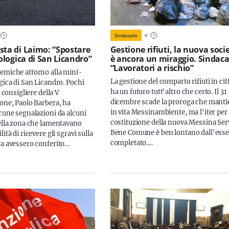
Sindacale
4
'
sta di Laimo: “Spostare
Gestione rifiuti, la nuova soci
cologica di San Licandro”
è ancora un miraggio. Sindaca
“Lavoratori a rischio”
emiche attorno alla mini-
La gestione del comparto rifiuti in cit
gica di San Licandro. Pochi
ha un futuro tutt'altro che certo. Il 31
l consigliere della V
dicembre scade la proroga che manti
ione, Paolo Barbera, ha
in vita Messinambiente, ma l'iter per 
lcune segnalazioni da alcuni
costituzione della nuova Messina Ser
della zona che lamentavano
Bene Comune è ben lontano dall'esse
lità di ricevere gli sgravi sulla
completato.…
ra avessero conferito…