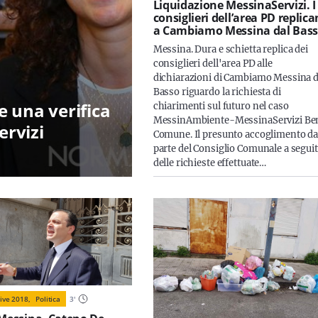
Liquidazione MessinaServizi. I
consiglieri dell’area PD replic
a Cambiamo Messina dal Bas
Messina. Dura e schietta replica dei
consiglieri dell'area PD alle
dichiarazioni di Cambiamo Messina d
Basso riguardo la richiesta di
de una verifica
chiarimenti sul futuro nel caso
MessinAmbiente-MessinaServizi Be
ervizi
Comune. Il presunto accoglimento d
parte del Consiglio Comunale a segui
delle richieste effettuate…
ive 2018,
Politica
3
'