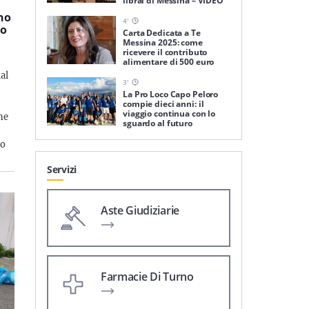
librai di Messina – VIDEO
ano
4
'
so
Carta Dedicata a Te
Messina 2025: come
ricevere il contributo
alimentare di 500 euro
al
3
'
La Pro Loco Capo Peloro
compie dieci anni: il
viaggio continua con lo
ne
sguardo al futuro
a
to
Servizi
Aste Giudiziarie
Farmacie Di Turno