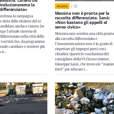
 Messina. Cateno De
ivoluzioneremo la
Attualità
3
'
 differenziata»
Messina non è pronta per la
Continua la campagna
raccolta differenziata. Sanò:
n vista delle elezioni del 10
«Non bastano gli appelli al
senso civico»
 candidato sindaco Cateno De
nge l'attuale sistema di
Messina non sembra una città pront
differenziata nella città dello
alla raccolta differenziata e
a i servizi che, da programma
l'Amministrazione non è in grado di
 vuole cambiare e rendere più
rispettare gli impegni presi con i
 «A…
cittadini. Queste le conclusioni del
consigliere della VI Circoscrizione,
Giuseppe Sanò, che invoca le "manie
forti" per educare i…