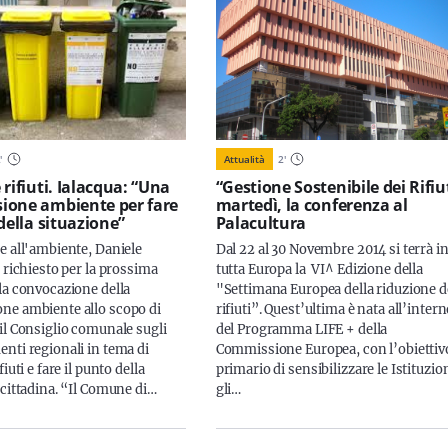
2
'
Attualità
2
'
rifiuti. Ialacqua: “Una
“Gestione Sostenibile dei Rifiut
ione ambiente per fare
martedì, la conferenza al
della situazione”
Palacultura
e all'ambiente, Daniele
Dal 22 al 30 Novembre 2014 si terrà i
 richiesto per la prossima
tutta Europa la VI^ Edizione della
la convocazione della
"Settimana Europea della riduzione d
e ambiente allo scopo di
rifiuti”. Quest’ultima è nata all’inter
il Consiglio comunale sugli
del Programma LIFE + della
nti regionali in tema di
Commissione Europea, con l’obiettiv
iuti e fare il punto della
primario di sensibilizzare le Istituzion
 cittadina. “Il Comune di…
gli…