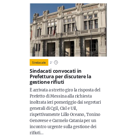
Sindacale
2
'
Sindacati convocati in
Prefettura per discutere la
gestione rifiuti
È arrivata a stretto giro la risposta del
Prefetto di Messina alla richiesta
inoltrata ieri pomeriggio dai segretari
generali di Cgil, Cisl e Uil,
rispettivamente Lillo Oceano, Tonino
Genovese e Carmelo Catania per un
incontro urgente sulla gestione dei
rifiuti…