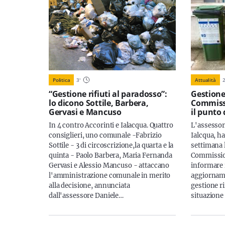
Politica
3
'
Attualità
“Gestione rifiuti al paradosso”:
Gestione 
lo dicono Sottile, Barbera,
Commiss
Gervasi e Mancuso
il punto 
In 4 contro Accorinti e Ialacqua. Quattro
L'assessor
consiglieri, uno comunale -Fabrizio
Ialcqua, ha
Sottile - 3 di circoscrizione,la quarta e la
settimana 
quinta - Paolo Barbera, Maria Fernanda
Commission
Gervasi e Alessio Mancuso - attaccano
informare 
l'amministrazione comunale in merito
aggiorname
alla decisione, annunciata
gestione rif
dall'assessore Daniele…
situazione