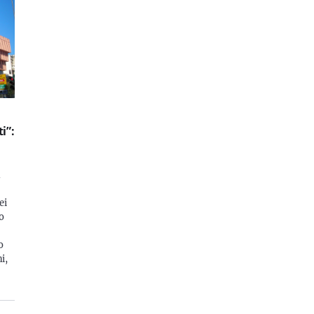
i”:
n
ei
no
o
i,