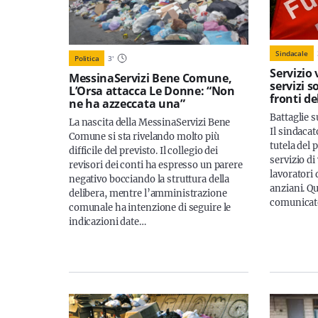
Sindacale
Politica
3
'
Servizio 
MessinaServizi Bene Comune,
servizi so
L’Orsa attacca Le Donne: “Non
fronti de
ne ha azzeccata una”
Battaglie su
La nascita della MessinaServizi Bene
Il sindacat
Comune si sta rivelando molto più
tutela del 
difficile del previsto. Il collegio dei
servizio di
revisori dei conti ha espresso un parere
lavoratori 
negativo bocciando la struttura della
anziani. Q
delibera, mentre l’amministrazione
comunicat
comunale ha intenzione di seguire le
indicazioni date…