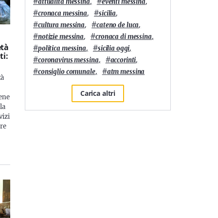
#
,
#
,
attualità messina
eventi messina
#
,
#
,
cronaca messina
sicilia
#
,
#
,
cultura messina
cateno de luca
#
,
#
,
notizie messina
cronaca di messina
età
#
,
#
,
politica messina
sicilia oggi
ti:
#
,
#
,
coronavirus messina
accorinti
#
,
#
consiglio comunale
atm messina
tà
Carica altri
ene
la
vizi
re