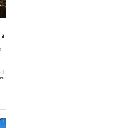
 il
e
 il
tere