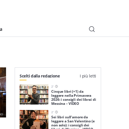
ia
Scelti dalla redazione
I più letti
2
'
Cinque libri (+1) da
leggere nella Primavera
2026: i consigli dei librai di
Messina – VIDEO
2
'
Sei libri sull’amore da
leggere a San Valentino (e
non solo): i consigli dei