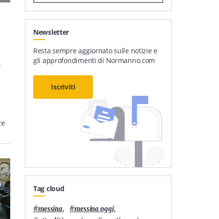
Newsletter
Resta sempre aggiornato sulle notizie e
gli approfondimenti di Normanno.com
a
Iscriviti
re
Tag cloud
#
,
#
,
messina
messina oggi