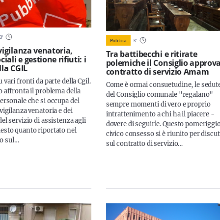
3
'
Politica
3
'
vigilanza venatoria,
Tra battibecchi e ritirate
ciali e gestione rifiuti: i
polemiche il Consiglio approva
lla CGIL
contratto di servizio Amam
 vari fronti da parte della Cgil.
Come è ormai consuetudine, le sedut
o affronta il problema della
del Consiglio comunale "regalano"
personale che si occupa del
sempre momenti di vero e proprio
 vigilanza venatoria e dei
intrattenimento a chi ha il piacere -
del servizio di assistenza agli
dovere di seguirle. Questo pomeriggio
uesto quanto riportato nel
civico consesso si è riunito per discu
o sul…
sul contratto di servizio…