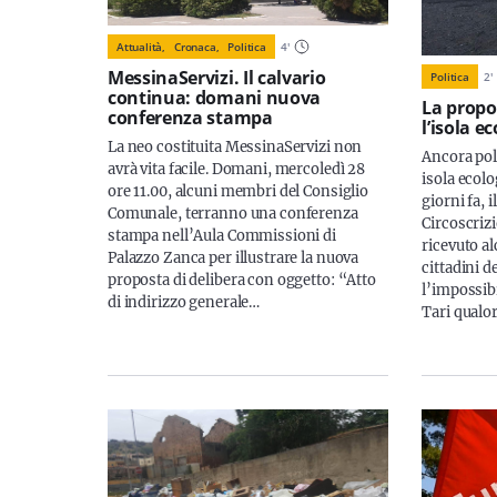
Attualità,
Cronaca,
Politica
4
'
MessinaServizi. Il calvario
Politica
2
'
continua: domani nuova
La propo
conferenza stampa
l’isola e
La neo costituita MessinaServizi non
Ancora pol
avrà vita facile. Domani, mercoledì 28
isola ecolo
ore 11.00, alcuni membri del Consiglio
giorni fa, i
Comunale, terranno una conferenza
Circoscriz
stampa nell’Aula Commissioni di
ricevuto a
Palazzo Zanca per illustrare la nuova
cittadini 
proposta di delibera con oggetto: “Atto
l’impossibi
di indirizzo generale…
Tari qualo