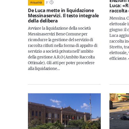
Elezioni
Attualità
3
'
Luca: «R
De Luca mette in liquidazione
raccolta
Messinaservizi. Il testo integrale
Messina. 
della delibera
elettorale i
Avviare la liquidazione della società
giugno: il
Messinaservizi Bene Comune per
Luca aggiu
ricondurre la gestione del servizio di
raccolta in
raccolta rifiuti nella forma di appalto di
Stretto, tr
servizio a società privata nell'ambito
elettorale,
della gestione A.R.O (Ambito Raccolta
efficiente.
Ottimale). Gli atti per poter procedere
alla liquidazione…