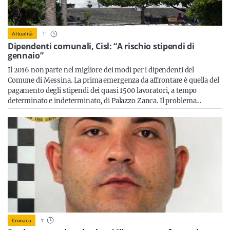
Sicilia
1
'
Attualità
Dipendenti comunali, Cisl: “A rischio stipendi di
gennaio”
Servizi
Il 2016 non parte nel migliore dei modi per i dipendenti del
Comune di Messina. La prima emergenza da affrontare è quella del
pagamento degli stipendi dei quasi 1500 lavoratori, a tempo
determinato e indeterminato, di Palazzo Zanca. Il problema…
Resta sempre aggiornato con le ultime news, iscriviti alla
nostra newsletter
Iscriviti
Cronaca
1
'