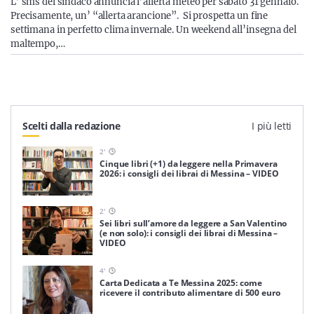
L’ sms del sindaco annuncia l’allerta meteo per sabato 31 gennaio.
Precisamente, un’ “allerta arancione”. Si prospetta un fine
settimana in perfetto clima invernale. Un weekend all’insegna del
maltempo,…
Scelti dalla redazione
I più letti
2
'
Cinque libri (+1) da leggere nella Primavera
2026: i consigli dei librai di Messina – VIDEO
2
'
Sei libri sull’amore da leggere a San Valentino
(e non solo): i consigli dei librai di Messina –
VIDEO
4
'
Carta Dedicata a Te Messina 2025: come
ricevere il contributo alimentare di 500 euro