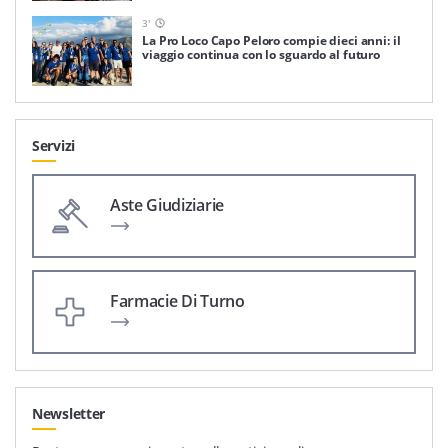
3
'
La Pro Loco Capo Peloro compie dieci anni: il
viaggio continua con lo sguardo al futuro
Servizi
Aste Giudiziarie
Farmacie Di Turno
Newsletter