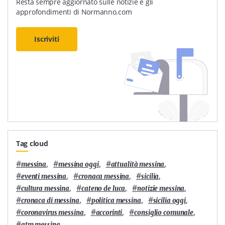
Resta sempre aggiornato sulle notizie e gli
approfondimenti di Normanno.com
Iscriviti
Tag cloud
#
,
#
,
#
,
messina
messina oggi
attualità messina
#
,
#
,
#
,
eventi messina
cronaca messina
sicilia
#
,
#
,
#
,
cultura messina
cateno de luca
notizie messina
#
,
#
,
#
,
cronaca di messina
politica messina
sicilia oggi
#
,
#
,
#
,
coronavirus messina
accorinti
consiglio comunale
#
atm messina