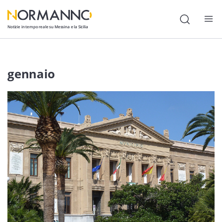
Notizie in tempo reale su Messina e la Sicilia
Attualità
gennaio
Cronaca
Politica
Cultura
Lavoro
Società
Economia
Sport