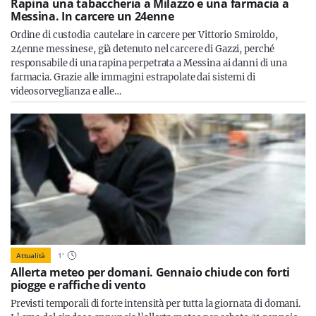
Rapina una tabaccheria a Milazzo e una farmacia a
Messina. In carcere un 24enne
Ordine di custodia cautelare in carcere per Vittorio Smiroldo,
24enne messinese, già detenuto nel carcere di Gazzi, perché
responsabile di una rapina perpetrata a Messina ai danni di una
farmacia. Grazie alle immagini estrapolate dai sistemi di
videosorveglianza e alle…
Attualità
1
'
Allerta meteo per domani. Gennaio chiude con forti
piogge e raffiche di vento
Previsti temporali di forte intensità per tutta la giornata di domani.