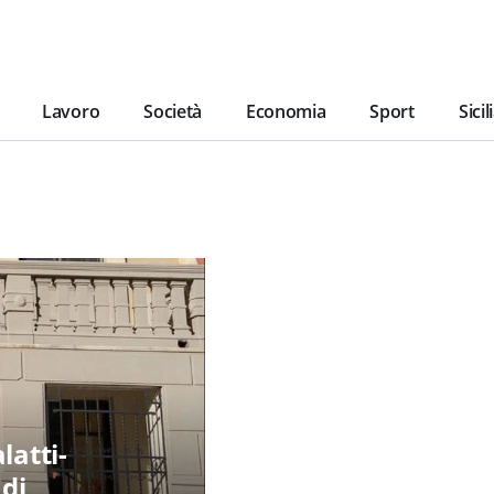
Lavoro
Società
Economia
Sport
Sicil
latti-
 di