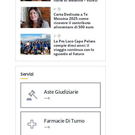
librai di Messina – VIDEO
4
'
Carta Dedicata a Te
Messina 2025: come
ricevere il contributo
alimentare di 500 euro
3
'
La Pro Loco Capo Peloro
compie dieci anni: il
viaggio continua con lo
sguardo al futuro
Servizi
Aste Giudiziarie
Farmacie Di Turno