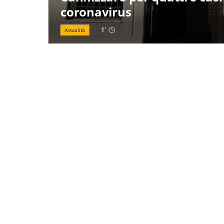
coronavirus
1
'
Attualità