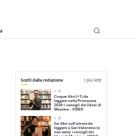
ia
Scelti dalla redazione
I più letti
2
'
Cinque libri (+1) da
leggere nella Primavera
2026: i consigli dei librai di
Messina – VIDEO
2
'
Sei libri sull’amore da
leggere a San Valentino (e
non solo): i consigli dei