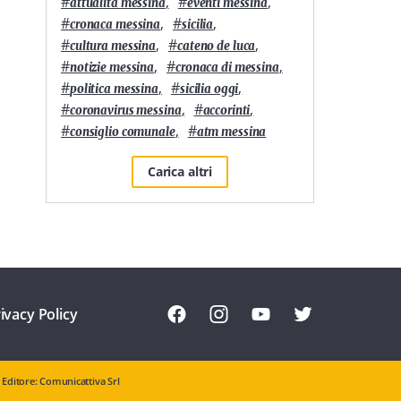
#
,
#
,
attualità messina
eventi messina
#
,
#
,
cronaca messina
sicilia
#
,
#
,
cultura messina
cateno de luca
#
,
#
,
notizie messina
cronaca di messina
#
,
#
,
politica messina
sicilia oggi
#
,
#
,
coronavirus messina
accorinti
#
,
#
consiglio comunale
atm messina
Carica altri
ivacy Policy
Editore: Comunicattiva Srl