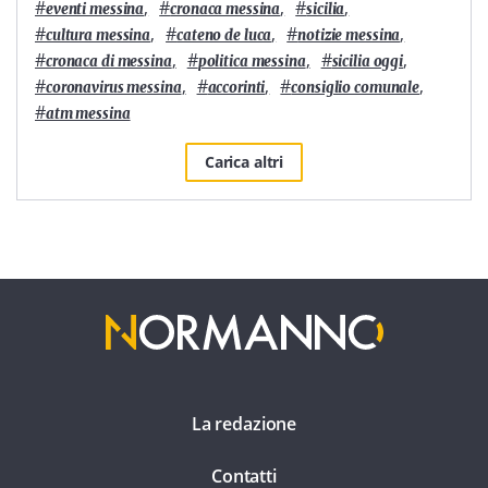
#
,
#
,
#
,
eventi messina
cronaca messina
sicilia
#
,
#
,
#
,
cultura messina
cateno de luca
notizie messina
#
,
#
,
#
,
cronaca di messina
politica messina
sicilia oggi
#
,
#
,
#
,
coronavirus messina
accorinti
consiglio comunale
#
atm messina
Carica altri
La redazione
Contatti