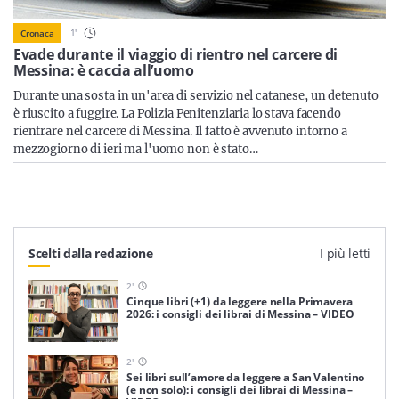
Sicilia
1
'
Cronaca
Evade durante il viaggio di rientro nel carcere di
Messina: è caccia all’uomo
Servizi
Durante una sosta in un'area di servizio nel catanese, un detenuto
è riuscito a fuggire. La Polizia Penitenziaria lo stava facendo
rientrare nel carcere di Messina. Il fatto è avvenuto intorno a
mezzogiorno di ieri ma l'uomo non è stato…
Resta sempre aggiornato con le ultime news, iscriviti alla
nostra newsletter
Iscriviti
Scelti dalla redazione
I più letti
2
'
Cinque libri (+1) da leggere nella Primavera
2026: i consigli dei librai di Messina – VIDEO
2
'
Sei libri sull’amore da leggere a San Valentino
(e non solo): i consigli dei librai di Messina –