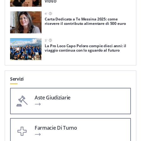
VIDEO
4
'
Carta Dedicata a Te Messina 2025: come
ricevere il contributo alimentare di 500 euro
3
'
La Pro Loco Capo Peloro compie dieci anni: il
viaggio continua con lo sguardo al futuro
Servizi
Aste Giudiziarie
Farmacie Di Turno