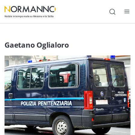
Notizie in tempo reale su Messina e la Sicilia
Attualità
Gaetano Oglialoro
Cronaca
Politica
Cultura
Lavoro
Società
Economia
Sport