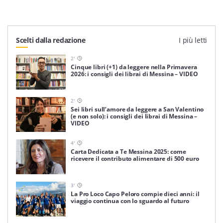
Scelti dalla redazione
I più letti
2
'
Cinque libri (+1) da leggere nella Primavera
2026: i consigli dei librai di Messina – VIDEO
2
'
Sei libri sull’amore da leggere a San Valentino
(e non solo): i consigli dei librai di Messina –
VIDEO
4
'
Carta Dedicata a Te Messina 2025: come
ricevere il contributo alimentare di 500 euro
3
'
La Pro Loco Capo Peloro compie dieci anni: il
viaggio continua con lo sguardo al futuro