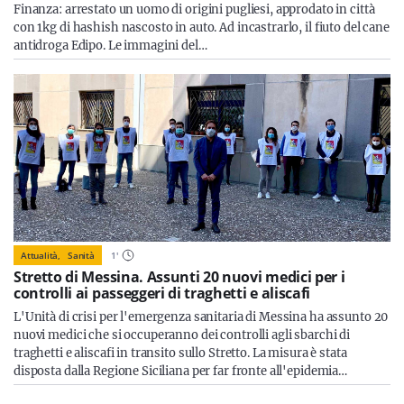
Finanza: arrestato un uomo di origini pugliesi, approdato in città
con 1kg di hashish nascosto in auto. Ad incastrarlo, il fiuto del cane
antidroga Edipo. Le immagini del…
Attualità,
Sanità
1
'
Stretto di Messina. Assunti 20 nuovi medici per i
controlli ai passeggeri di traghetti e aliscafi
L'Unità di crisi per l'emergenza sanitaria di Messina ha assunto 20
nuovi medici che si occuperanno dei controlli agli sbarchi di
traghetti e aliscafi in transito sullo Stretto. La misura è stata
disposta dalla Regione Siciliana per far fronte all'epidemia…