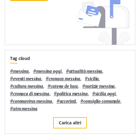
Tag cloud
#
,
#
,
#
,
messina
messina oggi
attualità messina
#
,
#
,
#
,
eventi messina
cronaca messina
sicilia
#
,
#
,
#
,
cultura messina
cateno de luca
notizie messina
#
,
#
,
#
,
cronaca di messina
politica messina
sicilia oggi
#
,
#
,
#
,
coronavirus messina
accorinti
consiglio comunale
#
atm messina
Carica altri