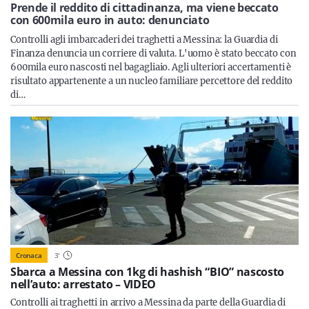
Sicilia
Prende il reddito di cittadinanza, ma viene beccato
con 600mila euro in auto: denunciato
Controlli agli imbarcaderi dei traghetti a Messina: la Guardia di
Finanza denuncia un corriere di valuta. L'uomo è stato beccato con
600mila euro nascosti nel bagagliaio. Agli ulteriori accertamenti è
Servizi
risultato appartenente a un nucleo familiare percettore del reddito
di…
Resta sempre aggiornato con le ultime news, iscriviti alla
nostra newsletter
Iscriviti
Cronaca
3
'
Sbarca a Messina con 1kg di hashish “BIO” nascosto
nell’auto: arrestato – VIDEO
Controlli ai traghetti in arrivo a Messina da parte della Guardia di