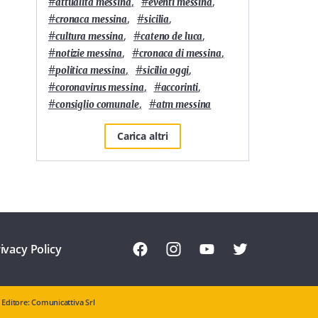
#
,
#
,
attualità messina
eventi messina
#
,
#
,
cronaca messina
sicilia
#
,
#
,
cultura messina
cateno de luca
#
,
#
,
notizie messina
cronaca di messina
#
,
#
,
politica messina
sicilia oggi
#
,
#
,
coronavirus messina
accorinti
#
,
#
consiglio comunale
atm messina
Carica altri
ivacy Policy
Editore: Comunicattiva Srl