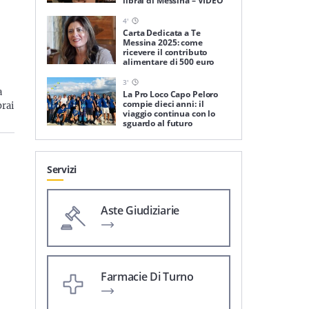
librai di Messina – VIDEO
4
'
Carta Dedicata a Te
Messina 2025: come
ricevere il contributo
alimentare di 500 euro
3
'
a
La Pro Loco Capo Peloro
compie dieci anni: il
brai
viaggio continua con lo
sguardo al futuro
Servizi
Aste Giudiziarie
Farmacie Di Turno