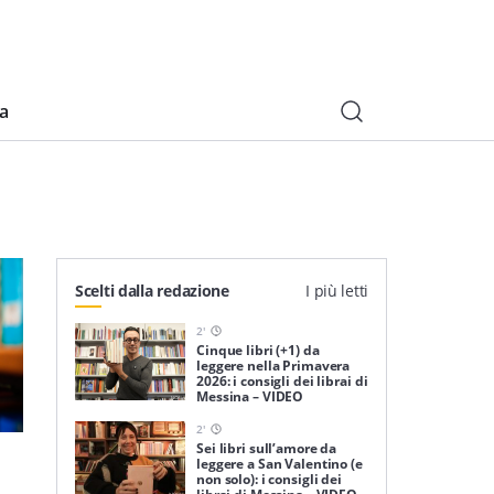
ia
Scelti dalla redazione
I più letti
2
'
Cinque libri (+1) da
leggere nella Primavera
2026: i consigli dei librai di
Messina – VIDEO
2
'
Sei libri sull’amore da
leggere a San Valentino (e
non solo): i consigli dei