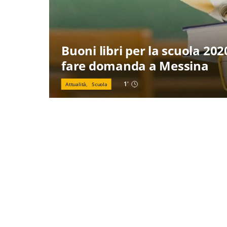
Buoni libri per la scuola 20
fare domanda a Messina
1
'
Attualità,
Scuola