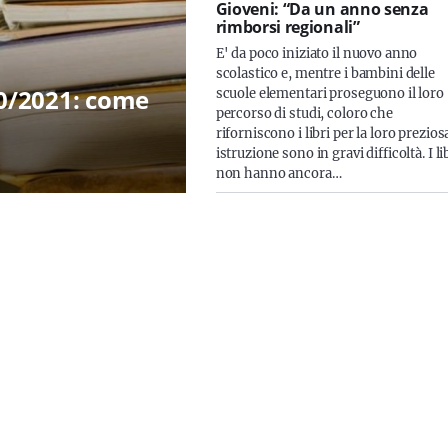
Gioveni: “Da un anno senza
rimborsi regionali”
E' da poco iniziato il nuovo anno
scolastico e, mentre i bambini delle
20/2021: come
scuole elementari proseguono il loro
percorso di studi, coloro che
riforniscono i libri per la loro prezios
istruzione sono in gravi difficoltà. I li
non hanno ancora…