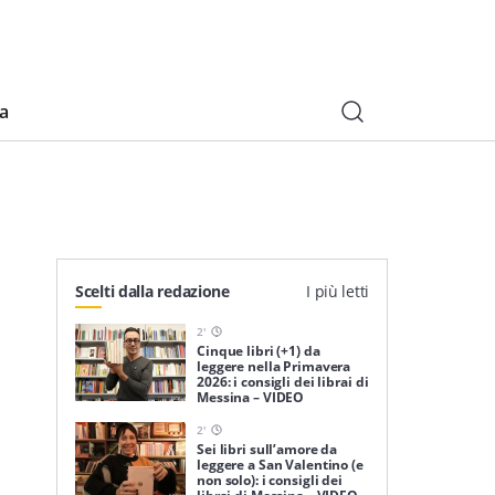
ia
Scelti dalla redazione
I più letti
2
'
Cinque libri (+1) da
leggere nella Primavera
2026: i consigli dei librai di
Messina – VIDEO
2
'
Sei libri sull’amore da
leggere a San Valentino (e
non solo): i consigli dei