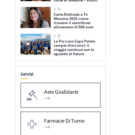
librai di Messina – VIDEO
4
'
Carta Dedicata a Te
Messina 2025: come
ricevere il contributo
alimentare di 500 euro
3
'
La Pro Loco Capo Peloro
compie dieci anni: il
viaggio continua con lo
sguardo al futuro
Servizi
Aste Giudiziarie
Farmacie Di Turno