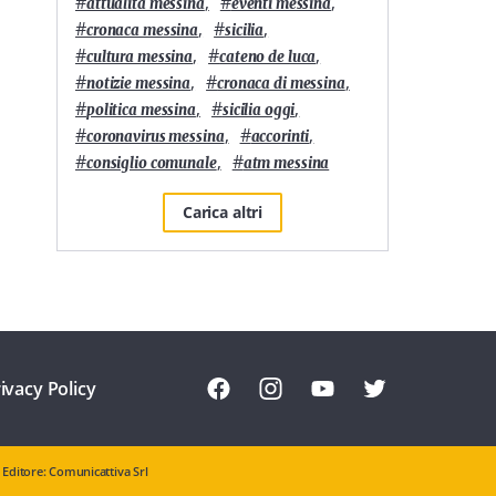
#
,
#
,
attualità messina
eventi messina
#
,
#
,
cronaca messina
sicilia
#
,
#
,
cultura messina
cateno de luca
#
,
#
,
notizie messina
cronaca di messina
#
,
#
,
politica messina
sicilia oggi
#
,
#
,
coronavirus messina
accorinti
#
,
#
consiglio comunale
atm messina
Carica altri
ivacy Policy
Editore: Comunicattiva Srl