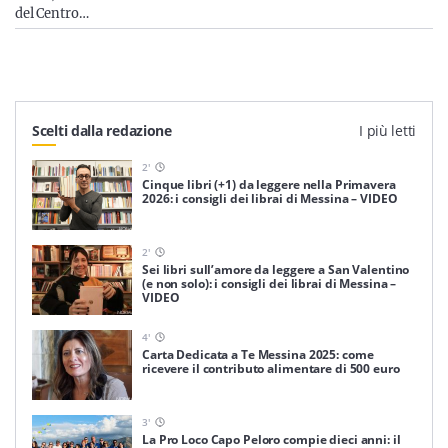
del Centro…
Scelti dalla redazione
I più letti
2
'
Cinque libri (+1) da leggere nella Primavera
2026: i consigli dei librai di Messina – VIDEO
2
'
Sei libri sull’amore da leggere a San Valentino
(e non solo): i consigli dei librai di Messina –
VIDEO
4
'
Carta Dedicata a Te Messina 2025: come
ricevere il contributo alimentare di 500 euro
3
'
La Pro Loco Capo Peloro compie dieci anni: il