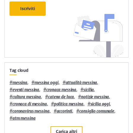
Iscriviti
Tag cloud
#
,
#
,
#
,
messina
messina oggi
attualità messina
#
,
#
,
#
,
eventi messina
cronaca messina
sicilia
#
,
#
,
#
,
cultura messina
cateno de luca
notizie messina
#
,
#
,
#
,
cronaca di messina
politica messina
sicilia oggi
#
,
#
,
#
,
coronavirus messina
accorinti
consiglio comunale
#
atm messina
Carica altri