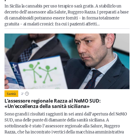
In Sicilia la cannabis per uso terapico sarà gratis. A stabilirlo un
decreto dell'assessore alla Salute, Ruggero Razza. I preparati a base
di cannabinoidi potranno essere forniti - in forma totalmente
gratuita - ai malati cronici: fra cui i pazienti affetti…
Sanità
2
'
L’assessore regionale Razza al NeMO SUD:
«Un’eccellenza della sanità siciliana»
Sono grandi i risultati raggiunti in sei anni dall'apertura del NeMO
SUD, una delle punte di diamante della sanità siciliana. A
sottolinearlo è stato l'assessore regionale alla Salure, Ruggero
Razza, che ha incontrato i vertici della macchina amministrativa