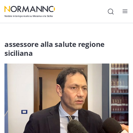
Notizie in tempo reale su Messina e la Sicilia
Attualità
assessore alla salute regione
Cronaca
siciliana
Politica
Cultura
Lavoro
Società
Economia
Sport