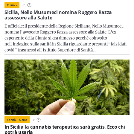
Sicilia
2
'
Politica
Sicilia, Nello Musumeci nomina Ruggero Razza
assessore alla Salute
È ufficiale: il presidente della Regione Siciliana, Nello Musumeci,
Servizi
nomina l'avvocato Ruggero Razza assessore alla Salute. L'ex
esponente della Giunta si era dimesso perché coinvolto
nell'indagine sulla sanità in Sicilia riguardante presunti “falsi dati
covid” trasmessi all'Istituto Superiore di Sanità.…
Resta sempre aggiornato con le ultime news, iscriviti alla
nostra newsletter
Iscriviti
Sanità,
Sicilia
3
'
In Sicilia la cannabis terapeutica sarà gratis. Ecco chi
potrà usarla