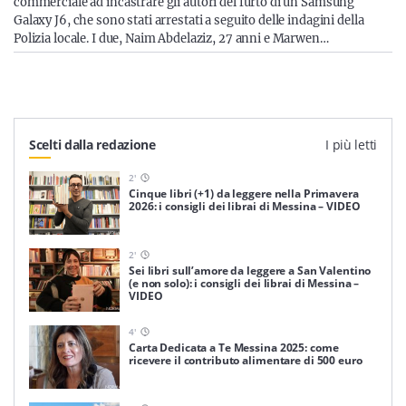
commerciale ad incastrare gli autori del furto di un Samsung
Galaxy J6, che sono stati arrestati a seguito delle indagini della
Polizia locale. I due, Naim Abdelaziz, 27 anni e Marwen…
Scelti dalla redazione
I più letti
2
'
Cinque libri (+1) da leggere nella Primavera
2026: i consigli dei librai di Messina – VIDEO
2
'
Sei libri sull’amore da leggere a San Valentino
(e non solo): i consigli dei librai di Messina –
VIDEO
4
'
Carta Dedicata a Te Messina 2025: come
ricevere il contributo alimentare di 500 euro