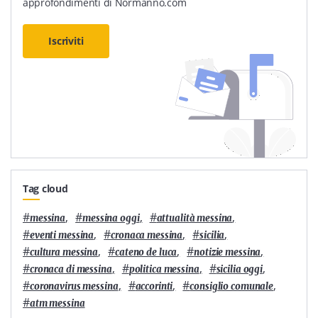
approfondimenti di Normanno.com
Iscriviti
Tag cloud
#
,
#
,
#
,
messina
messina oggi
attualità messina
#
,
#
,
#
,
eventi messina
cronaca messina
sicilia
#
,
#
,
#
,
cultura messina
cateno de luca
notizie messina
#
,
#
,
#
,
cronaca di messina
politica messina
sicilia oggi
#
,
#
,
#
,
coronavirus messina
accorinti
consiglio comunale
#
atm messina