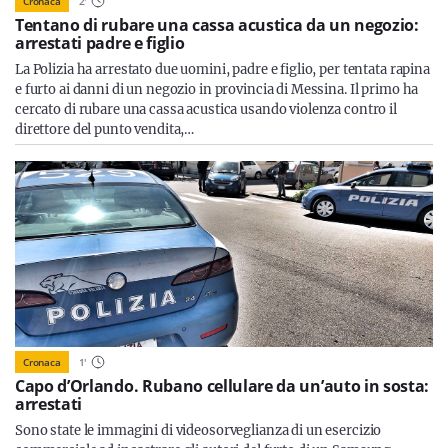
Cronaca
2
'
Tentano di rubare una cassa acustica da un negozio:
arrestati padre e figlio
La Polizia ha arrestato due uomini, padre e figlio, per tentata rapina
e furto ai danni di un negozio in provincia di Messina. Il primo ha
cercato di rubare una cassa acustica usando violenza contro il
direttore del punto vendita,…
Cronaca
1
'
Capo d’Orlando. Rubano cellulare da un’auto in sosta:
arrestati
Sono state le immagini di videosorveglianza di un esercizio