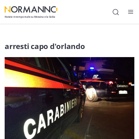
Notizie in tempo reale su Messina e la Sicilia
Attualità
arresti capo d'orlando
Cronaca
Politica
Cultura
Lavoro
Società
Economia
Sport