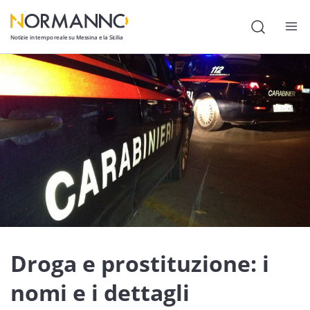
Notizie in tempo reale su Messina e la Sicilia
Attualità
Cronaca
Politica
Cultura
Lavoro
Società
Economia
Droga e prostituzione: i
Sport
nomi e i dettagli