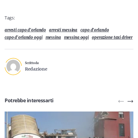
Tags:
arresti capo d'orlando
arresti messina
capo d'orlando
capo d'orlando oggi
messina
messina oggi
operazione taxi driver
Scritto da
Redazione
Potrebbe interessarti