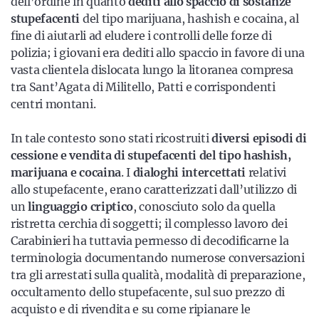
dell’ordine in quanto
dediti allo spaccio di sostanze
stupefacenti
del tipo marijuana, hashish e cocaina, al
fine di aiutarli ad eludere i controlli delle forze di
polizia; i giovani era dediti allo spaccio in favore di una
vasta clientela dislocata lungo la litoranea compresa
tra Sant’Agata di Militello, Patti e corrispondenti
centri montani.
In tale contesto sono stati ricostruiti
diversi episodi di
cessione e vendita di stupefacenti del tipo hashish,
marijuana e cocaina
. I
dialoghi intercettati
relativi
allo stupefacente, erano caratterizzati dall’utilizzo di
un
linguaggio criptico
, conosciuto solo da quella
ristretta cerchia di soggetti; il complesso lavoro dei
Carabinieri ha tuttavia permesso di decodificarne la
terminologia documentando numerose conversazioni
tra gli arrestati sulla qualità, modalità di preparazione,
occultamento dello stupefacente, sul suo prezzo di
acquisto e di rivendita e su come ripianare le