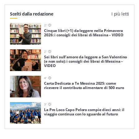
Scelti dalla redazione
I più letti
2
'
Cinque libri (+1) da leggere nella Primavera
2026: i consigli dei librai di Messina – VIDEO
2
'
Sei libri sull’amore da leggere a San Valentino
(e non solo): i consigli dei librai di Messina –
VIDEO
4
'
Carta Dedicata a Te Messina 2025: come
ricevere il contributo alimentare di 500 euro
3
'
La Pro Loco Capo Peloro compie dieci anni: il
viaggio continua con lo sguardo al futuro