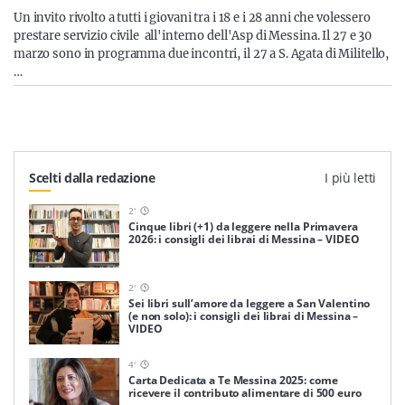
Sicilia
Un invito rivolto a tutti i giovani tra i 18 e i 28 anni che volessero
prestare servizio civile all'interno dell'Asp di Messina. Il 27 e 30
marzo sono in programma due incontri, il 27 a S. Agata di Militello,
…
Servizi
Scelti dalla redazione
I più letti
Resta sempre aggiornato con le ultime news, iscriviti alla
2
'
nostra newsletter
Cinque libri (+1) da leggere nella Primavera
2026: i consigli dei librai di Messina – VIDEO
Iscriviti
2
'
Sei libri sull’amore da leggere a San Valentino
(e non solo): i consigli dei librai di Messina –
VIDEO
4
'
Carta Dedicata a Te Messina 2025: come
ricevere il contributo alimentare di 500 euro