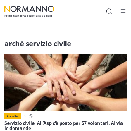
Notizie in tempo reale su Messina e la Sicilia
Attualità
archè servizio civile
Cronaca
Politica
Cultura
Lavoro
Società
Economia
3
'
Attualità
Sport
Servizio civile. All’Asp c’è posto per 57 volontari. Al via
le domande