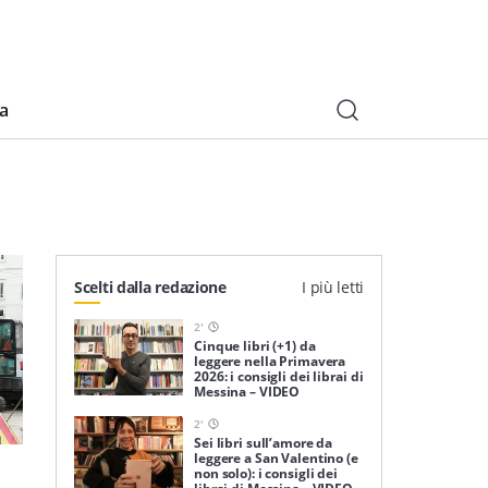
ia
Scelti dalla redazione
I più letti
2
'
Cinque libri (+1) da
leggere nella Primavera
2026: i consigli dei librai di
Messina – VIDEO
2
'
Sei libri sull’amore da
leggere a San Valentino (e
non solo): i consigli dei