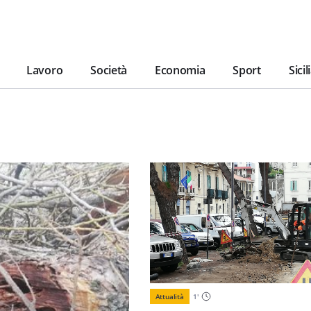
Lavoro
Società
Economia
Sport
Sicil
Attualità
1
'