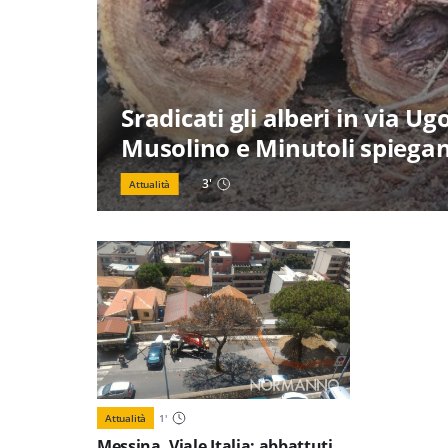
Sradicati gli alberi in via Ug
Musolino e Minutoli spiegan
3
'
Attualità
Attualità
1
'
Messina. Viale Italia: abbattuti