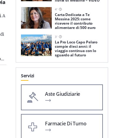
librai di Messina – VIDEO
via
4
'
Carta Dedicata a Te
. A
Messina 2025: come
ricevere il contributo
alimentare di 500 euro
 di
3
'
La Pro Loco Capo Peloro
compie dieci anni: il
viaggio continua con lo
sguardo al futuro
o…
Servizi
Aste Giudiziarie
Farmacie Di Turno