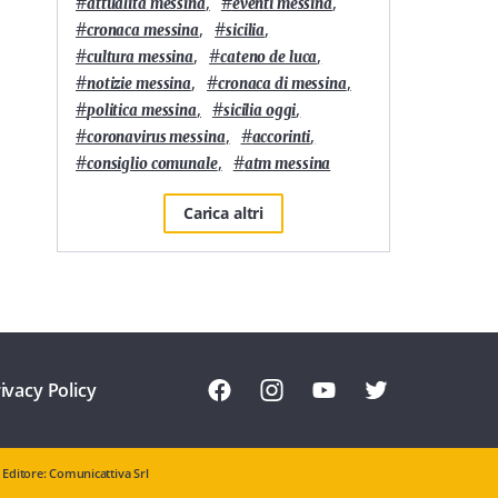
#
,
#
,
attualità messina
eventi messina
#
,
#
,
cronaca messina
sicilia
#
,
#
,
cultura messina
cateno de luca
#
,
#
,
notizie messina
cronaca di messina
#
,
#
,
politica messina
sicilia oggi
#
,
#
,
coronavirus messina
accorinti
#
,
#
consiglio comunale
atm messina
Carica altri
ivacy Policy
Editore: Comunicattiva Srl