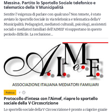
Sicilia
Messina. Partito lo Sportello Sociale telefonico e
telematico della V Municipalità
Sentite l'esigenza di parlare con qualcuno? Non temete, è stato
avviato lo Sportello Sociale in via telefonica e telematica della V
Municipalità. Pedagogisti, mediatori culturali, psicologi, assistenti
Servizi
sociali e mediatori familiari dell'AIMEF vi supportano in questo
periodo difficile. La reclusione…
Resta sempre aggiornato con le ultime news, iscriviti alla
nostra newsletter
Iscriviti
Politica
1
'
Protocollo d’intesa con l’Aimef, riapre lo sportello
sociale della V Circoscrizione
Lo sportello sociale della V Circoscrizione è pronto a riaprire grazie