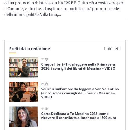
ad un protocollo d’intesa con l’A.I.M.E.F. Tutto ciò a costo zero per
il Comune, visto che ad ospitare lo sportello sarà proprio la sede
della municipalità a Villa Lina,…
Scelti dalla redazione
I più letti
2
'
Cinque libri (+1) da leggere nella Primavera
2026: i consigli dei librai di Messina – VIDEO
2
'
Sei libri sull’amore da leggere a San Valentino
(e non solo): i consigli dei librai di Messina –
VIDEO
4
'
Carta Dedicata a Te Messina 2025: come
ricevere il contributo alimentare di 500 euro