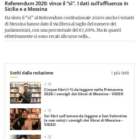
Sicilia
Referendum 2020: vince il “sì”. I dati sull’affluenza in
Sicilia e a Messina
Ha vinto il “sì” al Referendum costituzionale 2020 e anche i votanti
di Messina hanno dato il via libera al taglio del numero dei
parlamentari, con una percentuale del 67,66%. Ma in quanti
Servizi
effettivamente si sono recati alle urne nella…
Resta sempre aggiornato con le ultime news, iscriviti alla
Scelti dalla redazione
I più letti
nostra newsletter
2
'
Iscriviti
Cinque libri (+1) da leggere nella Primavera
2026: i consigli dei librai di Messina – VIDEO
2
'
Sei libri sull’amore da leggere a San Valentino
(e non solo): i consigli dei librai di Messina –
VIDEO
4
'