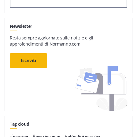
Newsletter
Resta sempre aggiornato sulle notizie e gli
approfondimenti di Normanno.com
Iscriviti
Tag cloud
#
,
#
,
#
,
messina
messina oggi
attualità messina