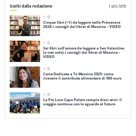
Scelti dalla redazione
I più letti
2
'
Cinque libri (+1) da leggere nella Primavera
2026: i consigli dei librai di Messina – VIDEO
2
'
Sei libri sull’amore da leggere a San Valentino
(e non solo): i consigli dei librai di Messina –
VIDEO
4
'
Carta Dedicata a Te Messina 2025: come
ricevere il contributo alimentare di 500 euro
3
'
La Pro Loco Capo Peloro compie dieci anni: il
viaggio continua con lo sguardo al futuro