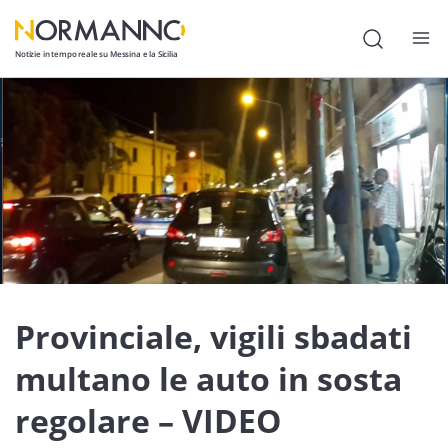
Notizie in tempo reale su Messina e la Sicilia
Attualità
Cronaca
Politica
Cultura
Lavoro
Provinciale, vigili sbadati
Società
Economia
multano le auto in sosta
Sport
regolare – VIDEO