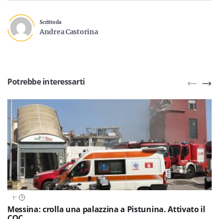
Scritto da
Andrea Castorina
Potrebbe interessarti
1
'
Messina: crolla una palazzina a Pistunina. Attivato il
COC