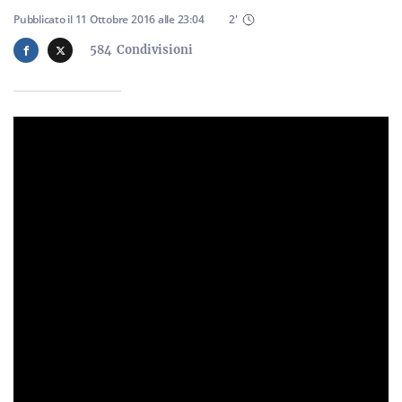
Sicilia
Pubblicato il
11 Ottobre 2016
alle
23:04
2
'
584
Condivisioni
Servizi
Resta sempre aggiornato con le ultime news, iscriviti alla
nostra newsletter
Iscriviti