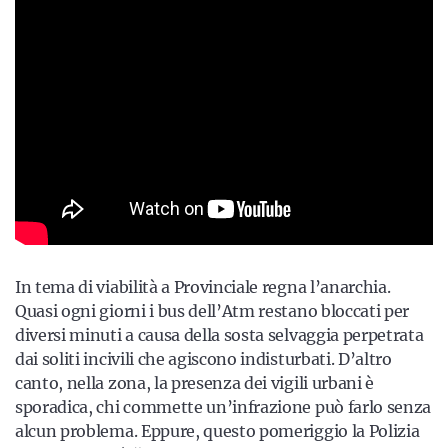
In tema di viabilità a Provinciale regna l’anarchia.
Quasi ogni giorni i bus dell’Atm restano bloccati per
diversi minuti a causa della sosta selvaggia perpetrata
dai soliti incivili che agiscono indisturbati. D’altro
canto, nella zona, la presenza dei vigili urbani è
sporadica, chi commette un’infrazione può farlo senza
alcun problema. Eppure, questo pomeriggio la Polizia