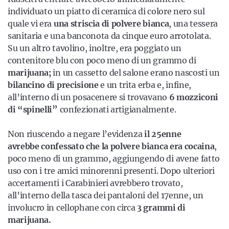
individuato un piatto di ceramica di colore nero sul
quale vi era
una striscia di polvere bianca
, una tessera
sanitaria e una banconota da cinque euro arrotolata.
Su un altro tavolino, inoltre, era poggiato un
contenitore blu con poco meno di un grammo di
marijuana;
in un cassetto del salone erano nascosti un
bilancino di precisione
e un trita erba e, infine,
all’interno di un posacenere si trovavano
6 mozziconi
di “spinelli”
confezionati artigianalmente.
Non riuscendo a negare l’evidenza
il 25enne
avrebbe confessato che la polvere bianca era cocaina
,
poco meno di un grammo, aggiungendo di avene fatto
uso con i tre amici minorenni presenti. Dopo ulteriori
accertamenti i Carabinieri avrebbero trovato,
all’interno della tasca dei pantaloni del 17enne, un
involucro in cellophane con circa
3 grammi di
marijuana.