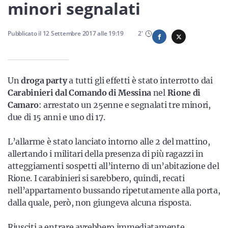
Sicilia
minori segnalati
Pubblicato il
12 Settembre 2017
alle
19:19
2
'
Servizi
Un
droga party
a tutti gli effetti è stato interrotto dai
Carabinieri dal Comando di Messina
nel
Rione di
Camaro
: arrestato un 25enne e segnalati tre minori,
Resta sempre aggiornato con le ultime news, iscriviti alla
due di 15 anni e uno di 17.
nostra newsletter
L’allarme è stato lanciato intorno alle 2 del mattino,
Iscriviti
allertando i militari della presenza di più ragazzi in
atteggiamenti sospetti all’interno di un’abitazione del
Rione. I carabinieri si sarebbero, quindi, recati
nell’appartamento bussando ripetutamente alla porta,
dalla quale, però, non giungeva alcuna risposta.
Riusciti a entrare avrebbero immediatamente