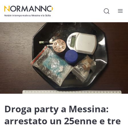
Notizie in tempo reale su Messina e la Sicilia
Attualità
Cronaca
Politica
Cultura
Lavoro
Società
Economia
Droga party a Messina:
Sport
arrestato un 25enne e tre