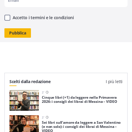
Accetto i termini e le condizioni
Scelti dalla redazione
I più letti
2
'
Cinque libri (+1) da leggere nella Primavera
2026: i consigli dei librai di Messina – VIDEO
2
'
Sei libri sull’amore da leggere a San Valentino
(e non solo): i consigli dei librai di Messina –
VIDEO