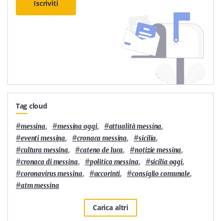
Iscriviti
Tag cloud
#
,
#
,
#
,
messina
messina oggi
attualità messina
#
,
#
,
#
,
eventi messina
cronaca messina
sicilia
#
,
#
,
#
,
cultura messina
cateno de luca
notizie messina
#
,
#
,
#
,
cronaca di messina
politica messina
sicilia oggi
#
,
#
,
#
,
coronavirus messina
accorinti
consiglio comunale
#
atm messina
Carica altri