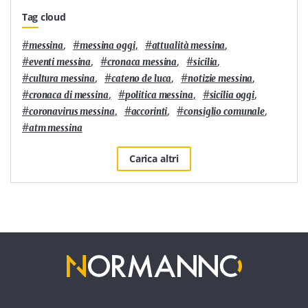
Tag cloud
#
,
#
,
#
,
messina
messina oggi
attualità messina
#
,
#
,
#
,
eventi messina
cronaca messina
sicilia
#
,
#
,
#
,
cultura messina
cateno de luca
notizie messina
#
,
#
,
#
,
cronaca di messina
politica messina
sicilia oggi
#
,
#
,
#
,
coronavirus messina
accorinti
consiglio comunale
#
atm messina
Carica altri