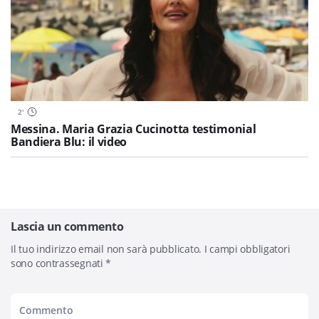
2
'
Messina. Maria Grazia Cucinotta testimonial
Bandiera Blu: il video
Lascia un commento
Il tuo indirizzo email non sarà pubblicato.
I campi obbligatori
sono contrassegnati
*