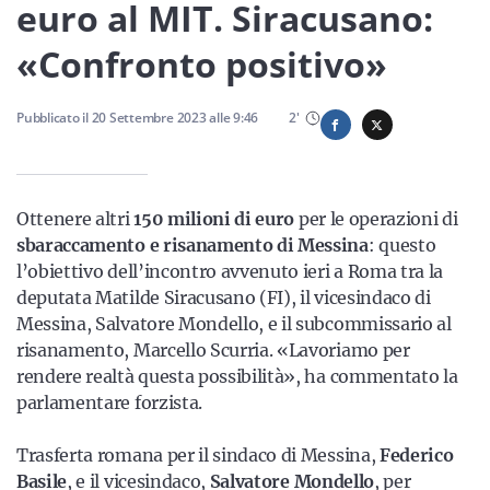
Sicilia
euro al MIT. Siracusano:
«Confronto positivo»
Servizi
Pubblicato il
20 Settembre 2023
alle
9:46
2
'
Ottenere altri
150 milioni di euro
per le operazioni di
Resta sempre aggiornato con le ultime news, iscriviti alla
sbaraccamento e risanamento di Messina
: questo
nostra newsletter
l’obiettivo dell’incontro avvenuto ieri a Roma tra la
deputata Matilde Siracusano (FI), il vicesindaco di
Iscriviti
Messina, Salvatore Mondello, e il subcommissario al
risanamento, Marcello Scurria. «Lavoriamo per
rendere realtà questa possibilità», ha commentato la
parlamentare forzista.
Trasferta romana per il sindaco di Messina,
Federico
Basile
, e il vicesindaco,
Salvatore Mondello
, per