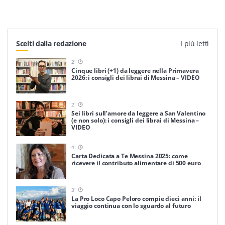
Scelti dalla redazione
I più letti
2
'
Cinque libri (+1) da leggere nella Primavera
2026: i consigli dei librai di Messina – VIDEO
2
'
Sei libri sull’amore da leggere a San Valentino
(e non solo): i consigli dei librai di Messina –
VIDEO
4
'
Carta Dedicata a Te Messina 2025: come
ricevere il contributo alimentare di 500 euro
3
'
La Pro Loco Capo Peloro compie dieci anni: il
viaggio continua con lo sguardo al futuro