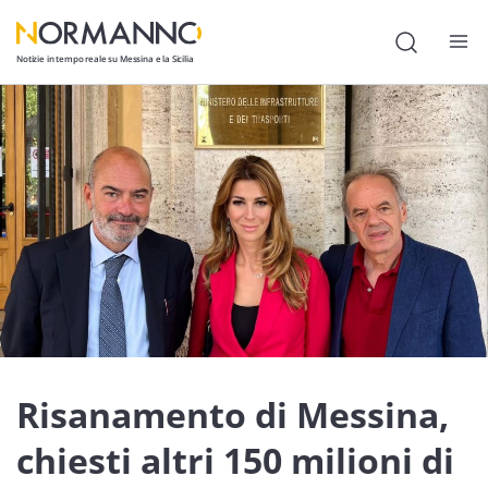
Notizie in tempo reale su Messina e la Sicilia
Attualità
Cronaca
Politica
Cultura
Lavoro
Società
Economia
Risanamento di Messina,
Sport
chiesti altri 150 milioni di