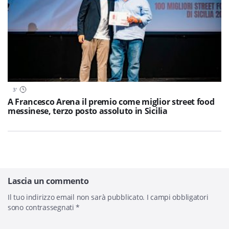
3
'
A Francesco Arena il premio come miglior street food
messinese, terzo posto assoluto in Sicilia
Lascia un commento
Il tuo indirizzo email non sarà pubblicato.
I campi obbligatori
sono contrassegnati
*