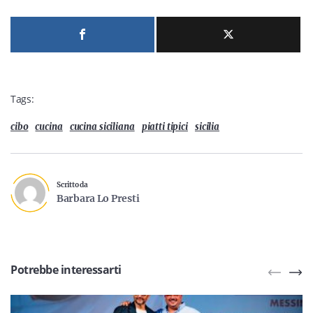
Tags:
cibo
cucina
cucina siciliana
piatti tipici
sicilia
Scritto da
Barbara Lo Presti
Potrebbe interessarti