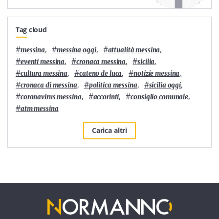
Tag cloud
#
,
#
,
#
,
messina
messina oggi
attualità messina
#
,
#
,
#
,
eventi messina
cronaca messina
sicilia
#
,
#
,
#
,
cultura messina
cateno de luca
notizie messina
#
,
#
,
#
,
cronaca di messina
politica messina
sicilia oggi
#
,
#
,
#
,
coronavirus messina
accorinti
consiglio comunale
#
atm messina
Carica altri