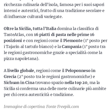
ricchezza culinaria dell’isola, famosa per i suoi sapori
intensi e autentici, frutto di una tradizione secolare e
di influenze culturali variegate.
Oltre la Sicilia, tutta l’Italia
domina la classifica di
TasteAtlas, con
16 piatti di pasta nelle prime 16
posizioni
e con regioni come il
Piemonte
(1° posto per
i Tajarin al tartufo bianco) e la
Campania
(1° posto tra
le regioni gastronomiche grazie a specialità come la
pizza napoletana).
A
livello globale
, regioni come il
Peloponneso in
Grecia
(2° posto tra le regioni gastronomiche) e
Sichuan in Cina
trovano spazio
nella top 20
, ma la
Sicilia si conferma una delle mete culinarie più ambite
per chi cerca autenticità e tradizione.
Immagine di copertina: Fonte Freepik.com