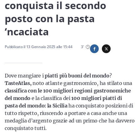
Sicilia
conquista il secondo
posto con la pasta
‘ncaciata
Servizi
Pubblicato il
13 Gennaio 2025
alle
15:44
3
'
Resta sempre aggiornato con le ultime news, iscriviti alla
Dove mangiare i
nostra newsletter
piatti più buoni del mondo
?
TasteAtlas,
noto atlante gastronomico, ha stilato una
Iscriviti
classifica con le 100 migliori regioni gastronomiche
del mondo
e la classifica dei
100 migliori piatti di
pasta del mondo:
la Sicilia
ha conquistato posizioni di
tutto rispetto, riuscendo a portare a casa anche una
medaglia d’argento grazie ad un primo che ha davvero
conquistato tutti.