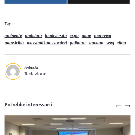
Tags:
ambiente
andaloro
biodiversità
expo
mare
marevivo
marisicilia
massimiliano cavaleri
palinuro
samiani
wwf
ziino
Scritto da
Redazione
Potrebbe interessarti