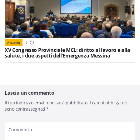
Attualità
5
'
XV Congresso Provinciale MCL: diritto al lavoro e alla
salute, i due aspetti dell’Emergenza Messina
Lascia un commento
Il tuo indirizzo email non sarà pubblicato.
I campi obbligatori
sono contrassegnati
*