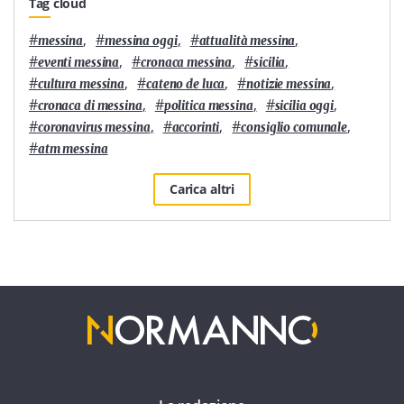
Tag cloud
#
,
#
,
#
,
messina
messina oggi
attualità messina
#
,
#
,
#
,
eventi messina
cronaca messina
sicilia
#
,
#
,
#
,
cultura messina
cateno de luca
notizie messina
#
,
#
,
#
,
cronaca di messina
politica messina
sicilia oggi
#
,
#
,
#
,
coronavirus messina
accorinti
consiglio comunale
#
atm messina
Carica altri