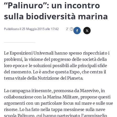
Sicilia
“Palinuro”: un incontro
sulla biodiversità marina
Servizi
Pubblicato il
25 Maggio 2015
alle
17:42
2
'
Le Esposizioni Universali hanno spesso rispecchiato i
Resta sempre aggiornato con le ultime news, iscriviti alla
problemi, la visione del progresso delle società della
nostra newsletter
loro epoca e le soluzioni possibili alle principali sfide
del momento. Lo è anche questa Expo, che centra il
Iscriviti
tema vitale della Nutrizione del Pianeta.
La campagna itinerante, promossa da Marevivo, in
collaborazione con la Marina Militare, propone questi
argomenti con un particolare focus sul mare e sulle sue
risorse. Lo ha fato nella tappa messinese sulla nave
scuola Palinuro, cui hanno partecipato l’ammiraglio