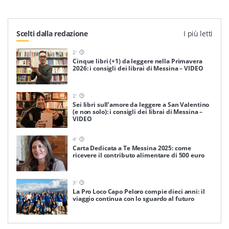
Scelti dalla redazione
I più letti
2
'
Cinque libri (+1) da leggere nella Primavera
2026: i consigli dei librai di Messina – VIDEO
2
'
Sei libri sull’amore da leggere a San Valentino
(e non solo): i consigli dei librai di Messina –
VIDEO
4
'
Carta Dedicata a Te Messina 2025: come
ricevere il contributo alimentare di 500 euro
3
'
La Pro Loco Capo Peloro compie dieci anni: il
viaggio continua con lo sguardo al futuro