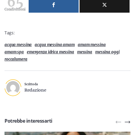
65
Condivisioni
Tags:
acqua messina
acqua messina amam
amam messina
amam spa
emergenza idrica messina
messina
messina oggi
roccalumera
Scritto da
Redazione
Potrebbe interessarti