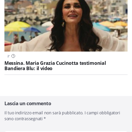
2
'
Messina. Maria Grazia Cucinotta testimonial
Bandiera Blu: il video
Lascia un commento
Il tuo indirizzo email non sarà pubblicato.
I campi obbligatori
sono contrassegnati
*