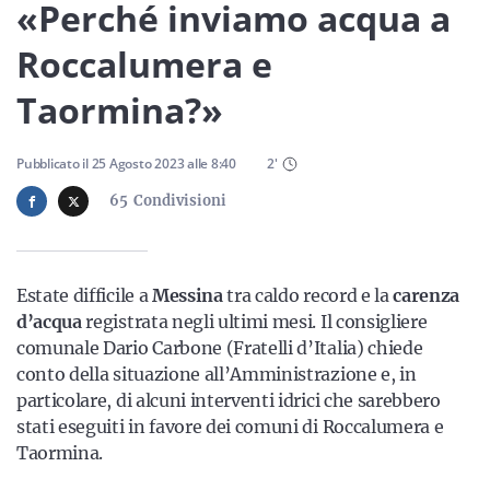
Sicilia
«Perché inviamo acqua a
Roccalumera e
Taormina?»
Servizi
Pubblicato il
25 Agosto 2023
alle
8:40
2
'
65
Condivisioni
Resta sempre aggiornato con le ultime news, iscriviti alla
nostra newsletter
Estate difficile a
Messina
tra caldo record e la
carenza
Iscriviti
d’acqua
registrata negli ultimi mesi. Il consigliere
comunale Dario Carbone (Fratelli d’Italia) chiede
conto della situazione all’Amministrazione e, in
particolare, di alcuni interventi idrici che sarebbero
stati eseguiti in favore dei comuni di Roccalumera e
Taormina.