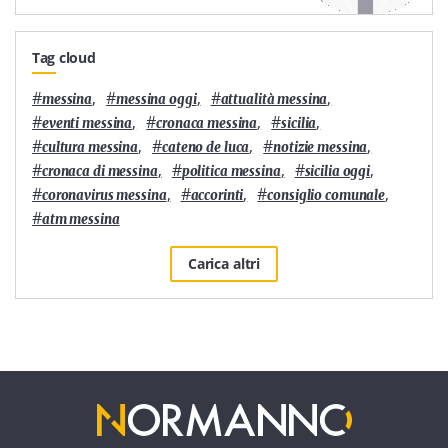
Tag cloud
#
,
#
,
#
,
messina
messina oggi
attualità messina
#
,
#
,
#
,
eventi messina
cronaca messina
sicilia
#
,
#
,
#
,
cultura messina
cateno de luca
notizie messina
#
,
#
,
#
,
cronaca di messina
politica messina
sicilia oggi
#
,
#
,
#
,
coronavirus messina
accorinti
consiglio comunale
#
atm messina
Carica altri