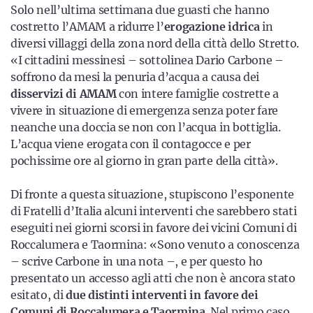
Solo nell’ultima settimana due guasti che hanno
costretto l’AMAM a ridurre l’
erogazione idrica
in
diversi villaggi della zona nord della città dello Stretto.
«I cittadini messinesi – sottolinea Dario Carbone –
soffrono da mesi la penuria d’acqua a causa dei
disservizi di AMAM
con intere famiglie costrette a
vivere in situazione di emergenza senza poter fare
neanche una doccia se non con l’acqua in bottiglia.
L’acqua viene erogata con il contagocce e per
pochissime ore al giorno in gran parte della città».
Di fronte a questa situazione, stupiscono l’esponente
di Fratelli d’Italia alcuni interventi che sarebbero stati
eseguiti nei giorni scorsi in favore dei vicini Comuni di
Roccalumera e Taormina: «Sono venuto a conoscenza
– scrive Carbone in una nota –, e per questo ho
presentato un accesso agli atti che non è ancora stato
esitato, di
due distinti interventi in favore dei
Comuni di Roccalumera e Taormina
. Nel primo caso