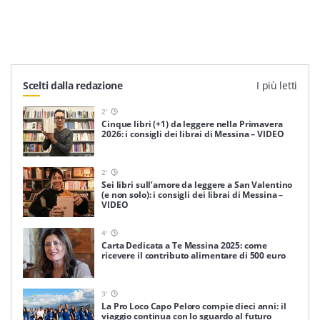
Scelti dalla redazione
I più letti
2
'
Cinque libri (+1) da leggere nella Primavera
2026: i consigli dei librai di Messina – VIDEO
2
'
Sei libri sull’amore da leggere a San Valentino
(e non solo): i consigli dei librai di Messina –
VIDEO
4
'
Carta Dedicata a Te Messina 2025: come
ricevere il contributo alimentare di 500 euro
3
'
La Pro Loco Capo Peloro compie dieci anni: il
viaggio continua con lo sguardo al futuro