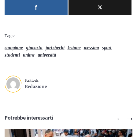
Tags:
campione
ginnasta
juri chechi
lezione
messina
sport
studenti
unime
università
Scritto da
Redazione
Potrebbe interessarti