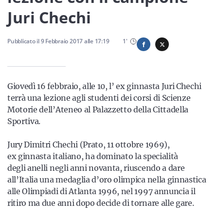
Sicilia
Juri Chechi
Pubblicato il
9 Febbraio 2017
alle
17:19
1
'
Servizi
Giovedì 16 febbraio, alle 10, l’ ex ginnasta Juri Chechi
terrà una lezione agli studenti dei corsi di Scienze
Resta sempre aggiornato con le ultime news, iscriviti alla
Motorie dell’Ateneo al Palazzetto della Cittadella
nostra newsletter
Sportiva.
Iscriviti
Jury Dimitri Chechi (Prato, 11 ottobre 1969),
ex ginnasta italiano, ha dominato la specialità
degli anelli negli anni novanta, riuscendo a dare
all’Italia una medaglia d’oro olimpica nella ginnastica
alle Olimpiadi di Atlanta 1996, nel 1997 annuncia il
ritiro ma due anni dopo decide di tornare alle gare.