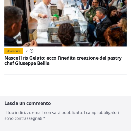
Università
7
'
Nasce l’Iris Gelato: ecco l’inedita creazione del pastry
chef Giuseppe Bellia
Lascia un commento
Il tuo indirizzo email non sarà pubblicato.
I campi obbligatori
sono contrassegnati
*