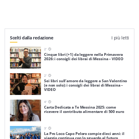
Scelti dalla redazione
I più letti
2
'
Cinque libri (+1) da leggere nella Primavera
2026: i consigli dei librai di Messina – VIDEO
2
'
Sei libri sull’amore da leggere a San Valentino
(e non solo): i consigli dei librai di Messina –
VIDEO
4
'
Carta Dedicata a Te Messina 2025: come
ricevere il contributo alimentare di 500 euro
3
'
La Pro Loco Capo Peloro compie dieci anni: il
viaggio continua con lo sguardo al futuro