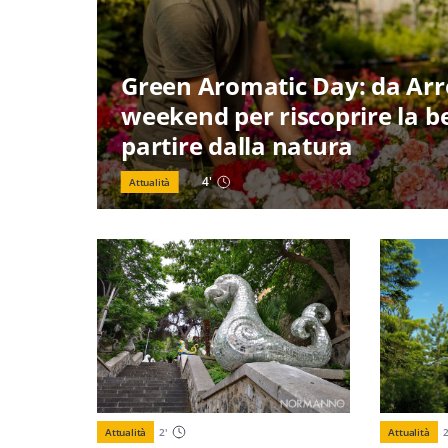
Green Aromatic Day: da Ar
weekend per riscoprire la be
partire dalla natura
4
'
Attualità
Attualità
2
'
Attualità