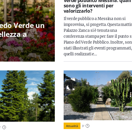
Verde pubblico Messina: quali
sono gli interventi per
valorizzarlo?
Il verde pubblico a Messina non si
redo Verde un
improvvisa, si progetta. Questa matti
Palazzo Zanca si è tenuta una
llezza a
conferenza stampa per fare il punto s
Piano del Verde Pubblico. Inoltre, so
stati illustrati gli eventi programmati
quelli realizzati e…
Attualità
3
'
2
'