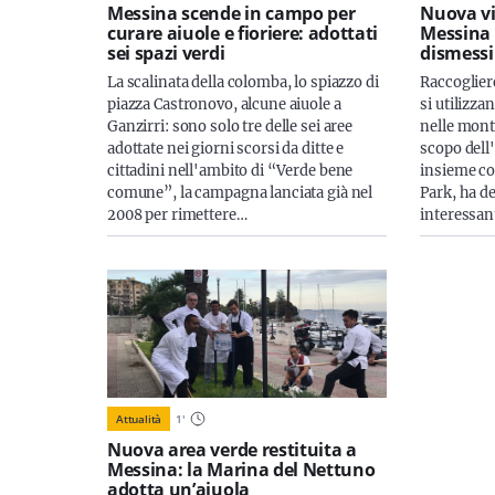
Messina scende in campo per
Nuova vi
curare aiuole e fioriere: adottati
Messina c
sei spazi verdi
dismessi
La scalinata della colomba, lo spiazzo di
Raccogliere
piazza Castronovo, alcune aiuole a
si utilizza
Ganzirri: sono solo tre delle sei aree
nelle mont
adottate nei giorni scorsi da ditte e
scopo dell
cittadini nell'ambito di “Verde bene
insieme co
comune”, la campagna lanciata già nel
Park, ha de
2008 per rimettere…
interessan
Attualità
1
'
Nuova area verde restituita a
Messina: la Marina del Nettuno
adotta un’aiuola