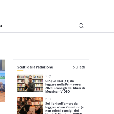
ia
Scelti dalla redazione
I più letti
2
'
Cinque libri (+1) da
leggere nella Primavera
2026: i consigli dei librai di
Messina – VIDEO
2
'
Sei libri sull’amore da
leggere a San Valentino (e
non solo): i consigli dei