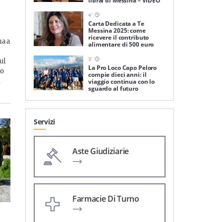
librai di Messina – VIDEO
4
'
Carta Dedicata a Te
Messina 2025: come
ricevere il contributo
na a
alimentare di 500 euro
3
'
ul
La Pro Loco Capo Peloro
no
compie dieci anni: il
,
viaggio continua con lo
sguardo al futuro
Servizi
Aste Giudiziarie
Farmacie Di Turno