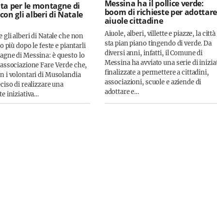
Messina ha il pollice verde:
ta per le montagne di
boom di richieste per adottare
on gli alberi di Natale
aiuole cittadine
Aiuole, alberi, villette e piazze, la città
 gli alberi di Natale che non
sta pian piano tingendo di verde. Da
no più dopo le feste e piantarli
diversi anni, infatti, il Comune di
agne di Messina: è questo lo
Messina ha avviato una serie di inizia
'associazione Fare Verde che,
finalizzate a permettere a cittadini,
n i volontari di Musolandia
associazioni, scuole e aziende di
ciso di realizzare una
adottare e…
te iniziativa…