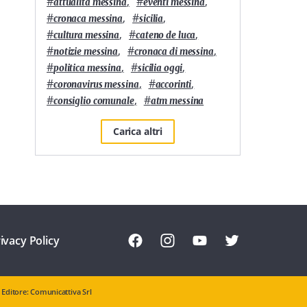
#
,
#
,
attualità messina
eventi messina
#
,
#
,
cronaca messina
sicilia
#
,
#
,
cultura messina
cateno de luca
#
,
#
,
notizie messina
cronaca di messina
#
,
#
,
politica messina
sicilia oggi
#
,
#
,
coronavirus messina
accorinti
#
,
#
consiglio comunale
atm messina
Carica altri
ivacy Policy
Editore: Comunicattiva Srl