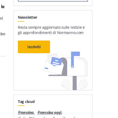
 le
Newsletter
 si
Resta sempre aggiornato sulle notizie e
gli approfondimenti di Normanno.com
tive
Iscriviti
Tag cloud
#
,
#
,
messina
messina oggi