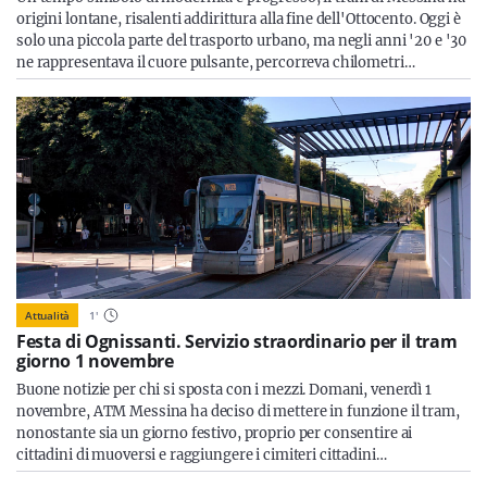
origini lontane, risalenti addirittura alla fine dell'Ottocento. Oggi è
solo una piccola parte del trasporto urbano, ma negli anni '20 e '30
ne rappresentava il cuore pulsante, percorreva chilometri…
Attualità
1
'
Festa di Ognissanti. Servizio straordinario per il tram
giorno 1 novembre
Buone notizie per chi si sposta con i mezzi. Domani, venerdì 1
novembre, ATM Messina ha deciso di mettere in funzione il tram,
nonostante sia un giorno festivo, proprio per consentire ai
cittadini di muoversi e raggiungere i cimiteri cittadini…