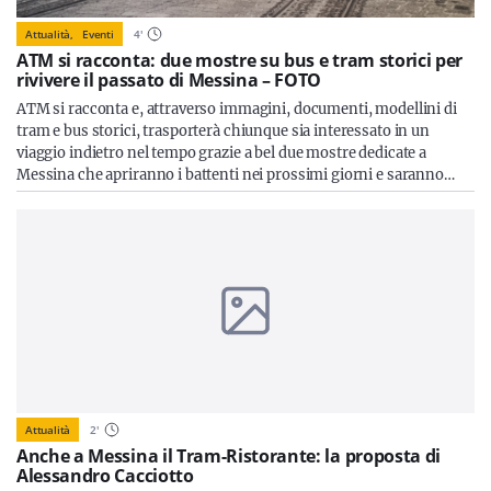
Attualità,
Eventi
4
'
ATM si racconta: due mostre su bus e tram storici per
rivivere il passato di Messina – FOTO
ATM si racconta e, attraverso immagini, documenti, modellini di
tram e bus storici, trasporterà chiunque sia interessato in un
viaggio indietro nel tempo grazie a bel due mostre dedicate a
Messina che apriranno i battenti nei prossimi giorni e saranno…
Attualità
2
'
Anche a Messina il Tram-Ristorante: la proposta di
Alessandro Cacciotto