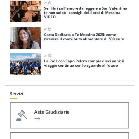
2
'
Sei libri sull’amore da leggere a San Valentino
(e non solo): i consigli dei librai di Messina –
VIDEO
4
'
Carta Dedicata a Te Messina 2025: come
ricevere il contributo alimentare di 500 euro
3
'
La Pro Loco Capo Peloro compie dieci anni: il
viaggio continua con lo sguardo al futuro
Servizi
Aste Giudiziarie