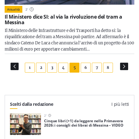
Attualità
2
'
Il Ministero dice SI: al via la rivoluzione del tram a
Messina
Il Ministero delle Infrastrutture e dei Trasporti ha detto si: la
riqualificazione del tram a Messina può partire. Ad affermarlo è il
sindaco Cateno De Luca che annuncia l'arrivo di un progetto da 100
milioni di euro per apportare cambiamenti…
1
2
3
4
5
6
7
8
Scelti dalla redazione
I più letti
2
'
Cinque libri (+1) da leggere nella Primavera
2026: i consigli dei librai di Messina – VIDEO