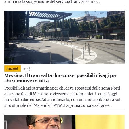
annuncia la sospensione del servizio tranviario fino…
Attualità
1
'
Messina. Il tram salta due corse: possibili disagi per
chi si muove in città
Possibili disagi stamattina per chi deve spostarsi dalla zona Nord
alla zona Sud di Messina, e viceversa: il tram, infatti, quest'oggi
ha saltato due corse. Ad annunciarlo, con una nota pubblicata sul
sito ufficiale dell'Azienda, l'ATM. La prima corsa a saltare è…