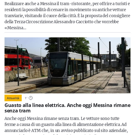
Realizzare anche a Messina il tram-ristorante, per offrire a turisti e
residenti la possibilità di cenare in movimento su antiche vetture
tranviarie, visitando il cuore della città. È la proposta del consigliere
della Terza Circoscrizione Alessandro Cacciotto che vorrebbe
«Messina…
Attualità
1
'
Guasto alla linea elettrica. Anche oggi Messina rimane
senza tram
Anche oggi Messina rimane senza tram. Le vetture sono tutte
ferme a causa di un guasto alla linea di alimentazione elettrica. Ad
annunciarlo è ATM che, in un avviso pubblicato sul sito aziendale,