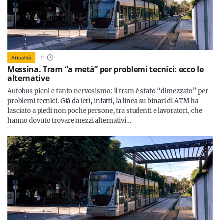
Attualità
1
'
Messina. Tram “a metà” per problemi tecnici: ecco le
alternative
Autobus pieni e tanto nervosismo: il tram è stato “dimezzato” per
problemi tecnici. Già da ieri, infatti, la linea su binari di ATM ha
lasciato a piedi non poche persone, tra studenti e lavoratori, che
hanno dovuto trovare mezzi alternativi…