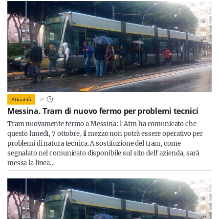
Attualità
2
'
Messina. Tram di nuovo fermo per problemi tecnici
Tram nuovamente fermo a Messina: l'Atm ha comunicato che
questo lunedì, 7 ottobre, il mezzo non potrà essere operativo per
problemi di natura tecnica. A sostituzione del tram, come
segnalato nel comunicato disponibile sul sito dell'azienda, sarà
messa la linea…