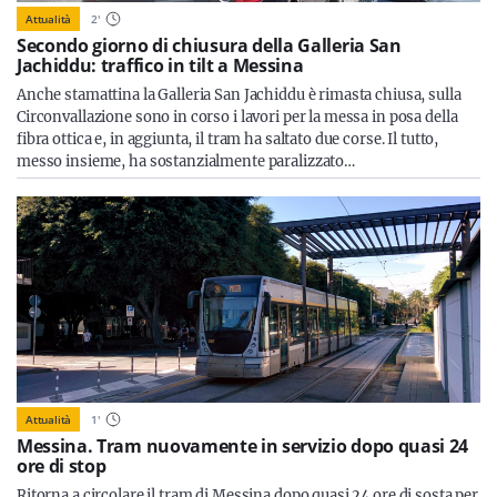
Attualità
2
'
Secondo giorno di chiusura della Galleria San
Jachiddu: traffico in tilt a Messina
Anche stamattina la Galleria San Jachiddu è rimasta chiusa, sulla
Circonvallazione sono in corso i lavori per la messa in posa della
fibra ottica e, in aggiunta, il tram ha saltato due corse. Il tutto,
messo insieme, ha sostanzialmente paralizzato…
Attualità
1
'
Messina. Tram nuovamente in servizio dopo quasi 24
ore di stop
Ritorna a circolare il tram di Messina dopo quasi 24 ore di sosta per