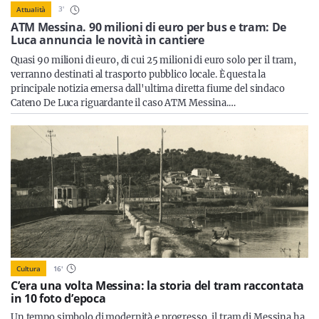
Sicilia
3
'
Attualità
ATM Messina. 90 milioni di euro per bus e tram: De
Luca annuncia le novità in cantiere
Quasi 90 milioni di euro, di cui 25 milioni di euro solo per il tram,
verranno destinati al trasporto pubblico locale. È questa la
Servizi
principale notizia emersa dall'ultima diretta fiume del sindaco
Cateno De Luca riguardante il caso ATM Messina.…
Resta sempre aggiornato con le ultime news, iscriviti alla
nostra newsletter
Iscriviti
Cultura
16
'
C’era una volta Messina: la storia del tram raccontata
in 10 foto d’epoca
Un tempo simbolo di modernità e progresso, il tram di Messina ha