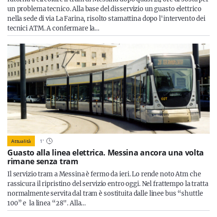
un problema tecnico. Alla base del disservizio un guasto elettrico
nella sede di via La Farina, risolto stamattina dopo l'intervento dei
tecnici ATM. A confermare la…
Attualità
1
'
Guasto alla linea elettrica. Messina ancora una volta
rimane senza tram
Il servizio tram a Messina è fermo da ieri. Lo rende noto Atm che
rassicura il ripristino del servizio entro oggi. Nel frattempo la tratta
normalmente servita dal tram è sostituita dalle linee bus “shuttle
100” e la linea “28". Alla…