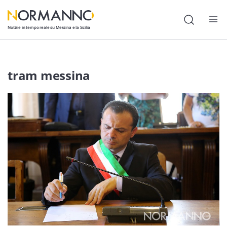
Notizie in tempo reale su Messina e la Sicilia
Attualità
tram messina
Cronaca
Politica
Cultura
Lavoro
Società
Economia
Sport