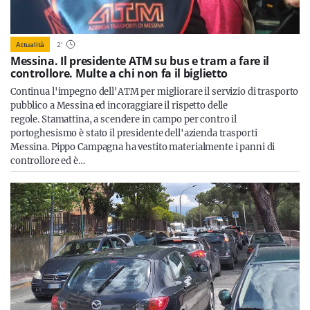
Attualità
2
'
Messina. Il presidente ATM su bus e tram a fare il
controllore. Multe a chi non fa il biglietto
Continua l'impegno dell'ATM per migliorare il servizio di trasporto
pubblico a Messina ed incoraggiare il rispetto delle
regole. Stamattina, a scendere in campo per contro il
portoghesismo è stato il presidente dell'azienda trasporti
Messina. Pippo Campagna ha vestito materialmente i panni di
controllore ed è…