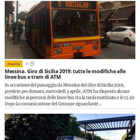
Attualità
4
'
Messina. Giro di Sicilia 2019: tutte le modifiche alle
linee bus e tram di ATM
In occasione del passaggio da Messina del Giro di Sicilia 2019,
previsto per domani, mercoledì 3 aprile, ATM ha disposto alcune
modifiche ai percorsi delle linee bus tra la tarda mattinata e le 15.30.
Dopo la comunicazione del Comune riguardante…