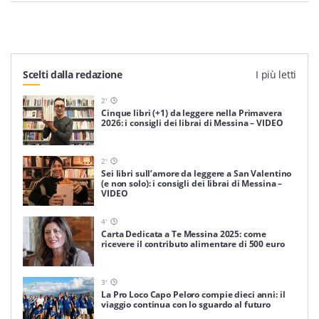
Scelti dalla redazione
I più letti
2
'
Cinque libri (+1) da leggere nella Primavera
2026: i consigli dei librai di Messina – VIDEO
2
'
Sei libri sull’amore da leggere a San Valentino
(e non solo): i consigli dei librai di Messina –
VIDEO
4
'
Carta Dedicata a Te Messina 2025: come
ricevere il contributo alimentare di 500 euro
3
'
La Pro Loco Capo Peloro compie dieci anni: il
viaggio continua con lo sguardo al futuro