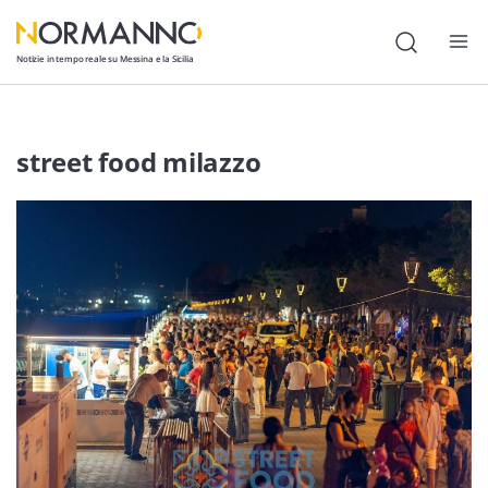
Notizie in tempo reale su Messina e la Sicilia
Attualità
street food milazzo
Cronaca
Politica
Cultura
Lavoro
Società
Economia
Sport