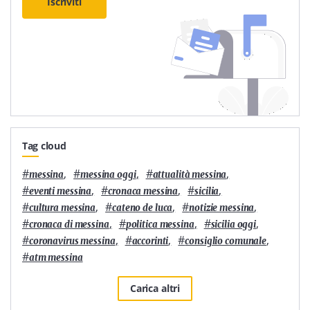
Iscriviti
Tag cloud
#
,
#
,
#
,
messina
messina oggi
attualità messina
#
,
#
,
#
,
eventi messina
cronaca messina
sicilia
#
,
#
,
#
,
cultura messina
cateno de luca
notizie messina
#
,
#
,
#
,
cronaca di messina
politica messina
sicilia oggi
#
,
#
,
#
,
coronavirus messina
accorinti
consiglio comunale
#
atm messina
Carica altri