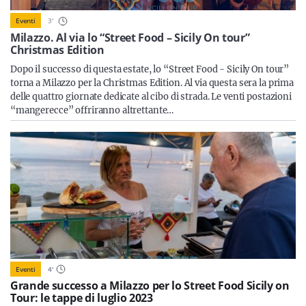
Sicilia
3
'
Eventi
Milazzo. Al via lo “Street Food – Sicily On tour”
Christmas Edition
Dopo il successo di questa estate, lo “Street Food - Sicily On tour”
Servizi
torna a Milazzo per la Christmas Edition. Al via questa sera la prima
delle quattro giornate dedicate al cibo di strada. Le venti postazioni
“mangerecce” offriranno altrettante…
Resta sempre aggiornato con le ultime news, iscriviti alla
nostra newsletter
Iscriviti
Eventi
4
'
Grande successo a Milazzo per lo Street Food Sicily on
Tour: le tappe di luglio 2023