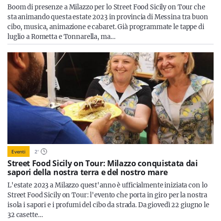
Boom di presenze a Milazzo per lo Street Food Sicily on Tour che
sta animando questa estate 2023 in provincia di Messina tra buon
cibo, musica, animazione e cabaret. Già programmate le tappe di
luglio a Rometta e Tonnarella, ma…
Eventi
2
'
Street Food Sicily on Tour: Milazzo conquistata dai
sapori della nostra terra e del nostro mare
L'estate 2023 a Milazzo quest'anno è ufficialmente iniziata con lo
Street Food Sicily on Tour: l'evento che porta in giro per la nostra
isola i sapori e i profumi del cibo da strada. Da giovedì 22 giugno le
32 casette…