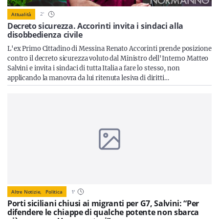
Sicilia
2
'
Attualità
Decreto sicurezza. Accorinti invita i sindaci alla
disobbedienza civile
L'ex Primo Cittadino di Messina Renato Accorinti prende posizione
Servizi
contro il decreto sicurezza voluto dal Ministro dell'Interno Matteo
Salvini e invita i sindaci di tutta Italia a fare lo stesso, non
applicando la manovra da lui ritenuta lesiva di diritti…
Resta sempre aggiornato con le ultime news, iscriviti alla
nostra newsletter
Iscriviti
Altre Notizie,
Politica
1
'
Porti siciliani chiusi ai migranti per G7, Salvini: “Per
difendere le chiappe di qualche potente non sbarca