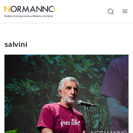
Notizie in tempo reale su Messina e la Sicilia
Attualità
salvini
Cronaca
Politica
Cultura
Lavoro
Società
Economia
Sport