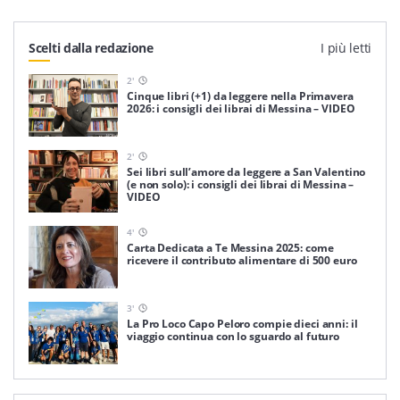
Scelti dalla redazione
I più letti
2
'
Cinque libri (+1) da leggere nella Primavera
2026: i consigli dei librai di Messina – VIDEO
2
'
Sei libri sull’amore da leggere a San Valentino
(e non solo): i consigli dei librai di Messina –
VIDEO
4
'
Carta Dedicata a Te Messina 2025: come
ricevere il contributo alimentare di 500 euro
3
'
La Pro Loco Capo Peloro compie dieci anni: il
viaggio continua con lo sguardo al futuro