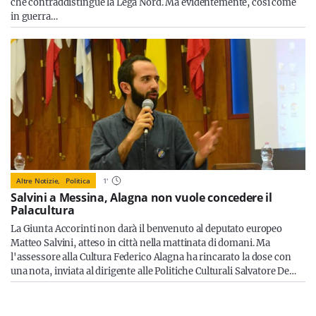
che contraddistingue la Lega Nord. Ma evidentemente, così come
in guerra…
Altre Notizie,
Politica
1
'
Salvini a Messina, Alagna non vuole concedere il
Palacultura
La Giunta Accorinti non darà il benvenuto al deputato europeo
Matteo Salvini, atteso in città nella mattinata di domani. Ma
l'assessore alla Cultura Federico Alagna ha rincarato la dose con
una nota, inviata al dirigente alle Politiche Culturali Salvatore De…