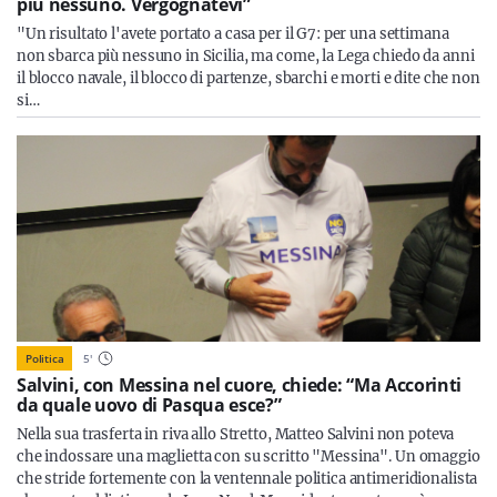
più nessuno. Vergognatevi”
"Un risultato l'avete portato a casa per il G7: per una settimana
non sbarca più nessuno in Sicilia, ma come, la Lega chiedo da anni
il blocco navale, il blocco di partenze, sbarchi e morti e dite che non
si…
Politica
5
'
Salvini, con Messina nel cuore, chiede: “Ma Accorinti
da quale uovo di Pasqua esce?”
Nella sua trasferta in riva allo Stretto, Matteo Salvini non poteva
che indossare una maglietta con su scritto "Messina". Un omaggio
che stride fortemente con la ventennale politica antimeridionalista