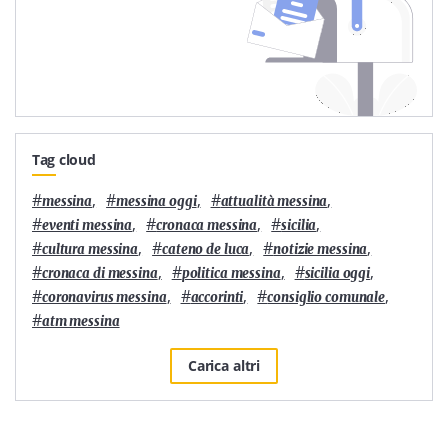
Tag cloud
#
,
#
,
#
,
messina
messina oggi
attualità messina
#
,
#
,
#
,
eventi messina
cronaca messina
sicilia
#
,
#
,
#
,
cultura messina
cateno de luca
notizie messina
#
,
#
,
#
,
cronaca di messina
politica messina
sicilia oggi
#
,
#
,
#
,
coronavirus messina
accorinti
consiglio comunale
#
atm messina
Carica altri