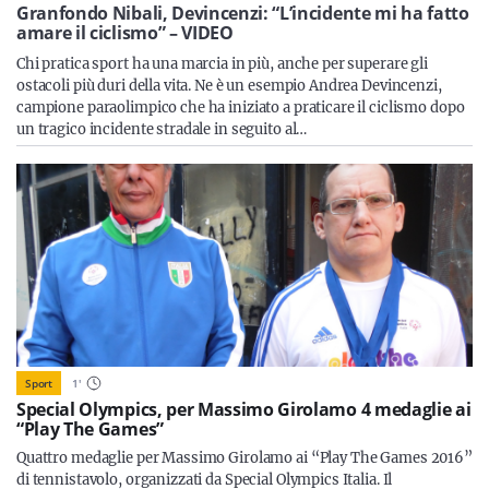
Sicilia
Granfondo Nibali, Devincenzi: “L’incidente mi ha fatto
amare il ciclismo” – VIDEO
Chi pratica sport ha una marcia in più, anche per superare gli
ostacoli più duri della vita. Ne è un esempio Andrea Devincenzi,
campione paraolimpico che ha iniziato a praticare il ciclismo dopo
Servizi
un tragico incidente stradale in seguito al…
Resta sempre aggiornato con le ultime news, iscriviti alla
nostra newsletter
Iscriviti
Sport
1
'
Special Olympics, per Massimo Girolamo 4 medaglie ai
“Play The Games”
Quattro medaglie per Massimo Girolamo ai “Play The Games 2016”
di tennistavolo, organizzati da Special Olympics Italia. Il