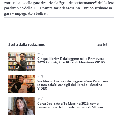
comunicato della gara descrive la "grande performance" dell’atleta
paralimpico della T.T. Universitaria di Messina – unico siciliano in
gara - impegnato a Feltre…
Scelti dalla redazione
I più letti
2
'
Cinque libri (+1) da leggere nella Primavera
2026: i consigli dei librai di Messina – VIDEO
2
'
Sei libri sull’amore da leggere a San Valentino
(e non solo): i consigli dei librai di Messina –
VIDEO
4
'
Carta Dedicata a Te Messina 2025: come
ricevere il contributo alimentare di 500 euro