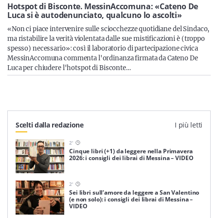
Sicilia
Hotspot di Bisconte. MessinAccomuna: «Cateno De
Luca si è autodenunciato, qualcuno lo ascolti»
«Non ci piace intervenire sulle sciocchezze quotidiane del Sindaco,
ma ristabilire la verità violentata dalle sue mistificazioni è (troppo
spesso) necessario»: così il laboratorio di partecipazione civica
Servizi
MessinAccomuna commenta l'ordinanza firmata da Cateno De
Luca per chiudere l'hotspot di Bisconte…
Resta sempre aggiornato con le ultime news, iscriviti alla
nostra newsletter
Scelti dalla redazione
I più letti
Iscriviti
2
'
Cinque libri (+1) da leggere nella Primavera
2026: i consigli dei librai di Messina – VIDEO
2
'
Sei libri sull’amore da leggere a San Valentino
(e non solo): i consigli dei librai di Messina –
VIDEO