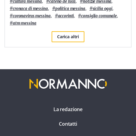
#
,
#
,
#
,
cultura messina
cateno de luca
notizie messina
#
,
#
,
#
,
cronaca di messina
politica messina
sicilia oggi
#
,
#
,
#
,
coronavirus messina
accorinti
consiglio comunale
#
atm messina
Carica altri
La redazione
Contatti