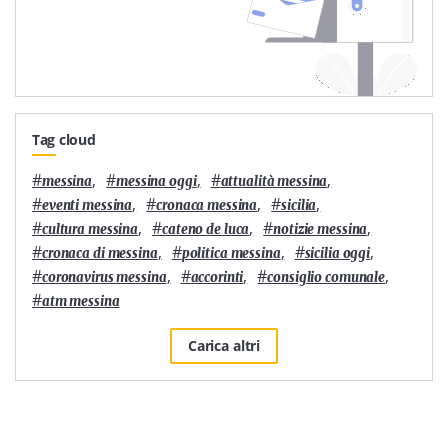
Tag cloud
#
,
#
,
#
,
messina
messina oggi
attualità messina
#
,
#
,
#
,
eventi messina
cronaca messina
sicilia
#
,
#
,
#
,
cultura messina
cateno de luca
notizie messina
#
,
#
,
#
,
cronaca di messina
politica messina
sicilia oggi
#
,
#
,
#
,
coronavirus messina
accorinti
consiglio comunale
#
atm messina
Carica altri