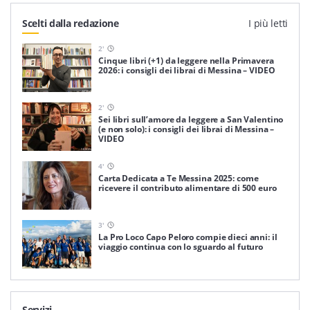
Scelti dalla redazione
I più letti
2
'
Cinque libri (+1) da leggere nella Primavera
2026: i consigli dei librai di Messina – VIDEO
2
'
Sei libri sull’amore da leggere a San Valentino
(e non solo): i consigli dei librai di Messina –
VIDEO
4
'
Carta Dedicata a Te Messina 2025: come
ricevere il contributo alimentare di 500 euro
3
'
La Pro Loco Capo Peloro compie dieci anni: il
viaggio continua con lo sguardo al futuro
Servizi