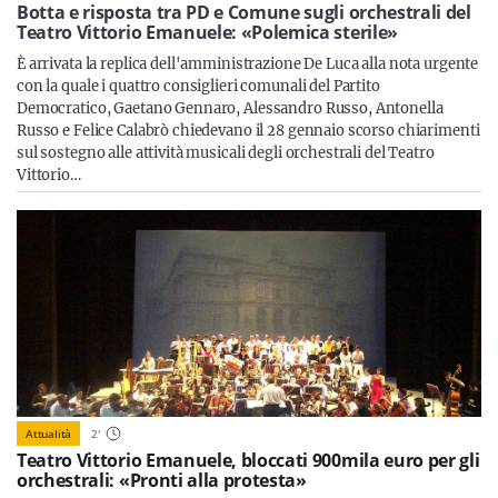
Sicilia
Botta e risposta tra PD e Comune sugli orchestrali del
Teatro Vittorio Emanuele: «Polemica sterile»
È arrivata la replica dell'amministrazione De Luca alla nota urgente
con la quale i quattro consiglieri comunali del Partito
Democratico, Gaetano Gennaro, Alessandro Russo, Antonella
Servizi
Russo e Felice Calabrò chiedevano il 28 gennaio scorso chiarimenti
sul sostegno alle attività musicali degli orchestrali del Teatro
Vittorio…
Resta sempre aggiornato con le ultime news, iscriviti alla
nostra newsletter
Iscriviti
Attualità
2
'
Teatro Vittorio Emanuele, bloccati 900mila euro per gli
orchestrali: «Pronti alla protesta»