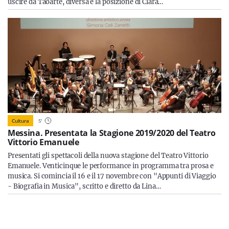
uscire da Taoarte, diversa è la posizione di Clara…
Cultura
5
'
Messina. Presentata la Stagione 2019/2020 del Teatro
Vittorio Emanuele
Presentati gli spettacoli della nuova stagione del Teatro Vittorio
Emanuele. Venticinque le performance in programma tra prosa e
musica. Si comincia il 16 e il 17 novembre con "Appunti di Viaggio
- Biografia in Musica", scritto e diretto da Lina…