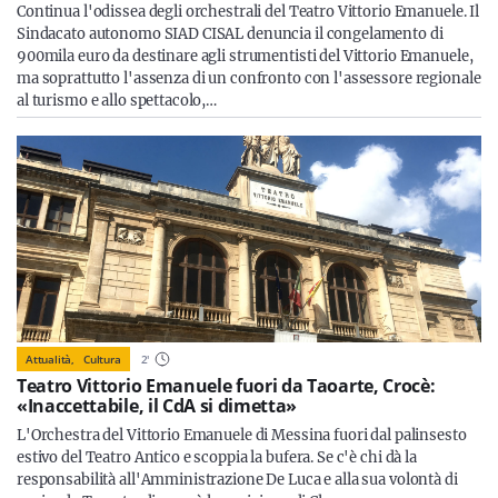
Continua l'odissea degli orchestrali del Teatro Vittorio Emanuele. Il
Sindacato autonomo SIAD CISAL denuncia il congelamento di
900mila euro da destinare agli strumentisti del Vittorio Emanuele,
ma soprattutto l'assenza di un confronto con l'assessore regionale
al turismo e allo spettacolo,…
Attualità,
Cultura
2
'
Teatro Vittorio Emanuele fuori da Taoarte, Crocè:
«Inaccettabile, il CdA si dimetta»
L'Orchestra del Vittorio Emanuele di Messina fuori dal palinsesto
estivo del Teatro Antico e scoppia la bufera. Se c'è chi dà la
responsabilità all'Amministrazione De Luca e alla sua volontà di