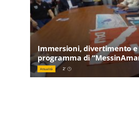
Immersioni, divertimento e s
programma di “MessinAma
2
'
Attualità