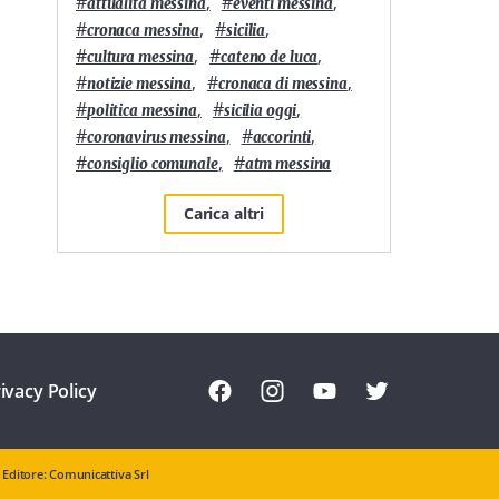
#
,
#
,
attualità messina
eventi messina
#
,
#
,
cronaca messina
sicilia
#
,
#
,
cultura messina
cateno de luca
#
,
#
,
notizie messina
cronaca di messina
#
,
#
,
politica messina
sicilia oggi
#
,
#
,
coronavirus messina
accorinti
#
,
#
consiglio comunale
atm messina
Carica altri
ivacy Policy
Editore: Comunicattiva Srl