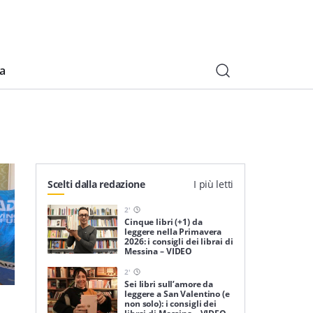
ia
Scelti dalla redazione
I più letti
2
'
Cinque libri (+1) da
leggere nella Primavera
2026: i consigli dei librai di
Messina – VIDEO
2
'
Sei libri sull’amore da
leggere a San Valentino (e
non solo): i consigli dei