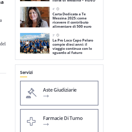
librai di Messina – VIDEO
na
4
'
Carta Dedicata a Te
Messina 2025: come
a
ricevere il contributo
alimentare di 500 euro
3
'
La Pro Loco Capo Peloro
del
compie dieci anni: il
viaggio continua con lo
sguardo al futuro
Servizi
Aste Giudiziarie
Farmacie Di Turno