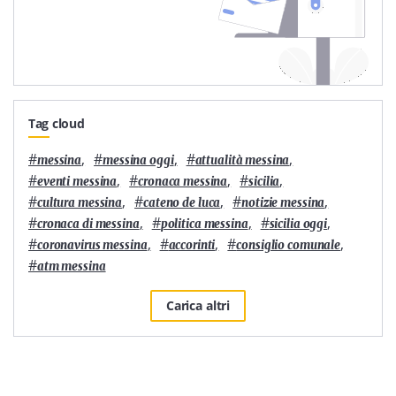
Tag cloud
#
,
#
,
#
,
messina
messina oggi
attualità messina
#
,
#
,
#
,
eventi messina
cronaca messina
sicilia
#
,
#
,
#
,
cultura messina
cateno de luca
notizie messina
#
,
#
,
#
,
cronaca di messina
politica messina
sicilia oggi
#
,
#
,
#
,
coronavirus messina
accorinti
consiglio comunale
#
atm messina
Carica altri