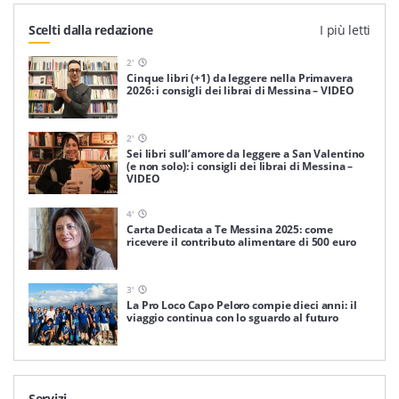
Scelti dalla redazione
I più letti
2
'
Cinque libri (+1) da leggere nella Primavera
2026: i consigli dei librai di Messina – VIDEO
2
'
Sei libri sull’amore da leggere a San Valentino
(e non solo): i consigli dei librai di Messina –
VIDEO
4
'
Carta Dedicata a Te Messina 2025: come
ricevere il contributo alimentare di 500 euro
3
'
La Pro Loco Capo Peloro compie dieci anni: il
viaggio continua con lo sguardo al futuro
Servizi