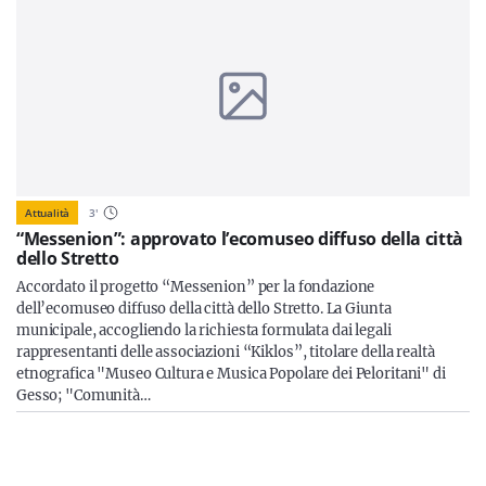
Attualità
3
'
“Messenion”: approvato l’ecomuseo diffuso della città
dello Stretto
Accordato il progetto “Messenion” per la fondazione
dell’ecomuseo diffuso della città dello Stretto. La Giunta
municipale, accogliendo la richiesta formulata dai legali
rappresentanti delle associazioni “Kiklos”, titolare della realtà
etnografica "Museo Cultura e Musica Popolare dei Peloritani" di
Gesso; "Comunità…