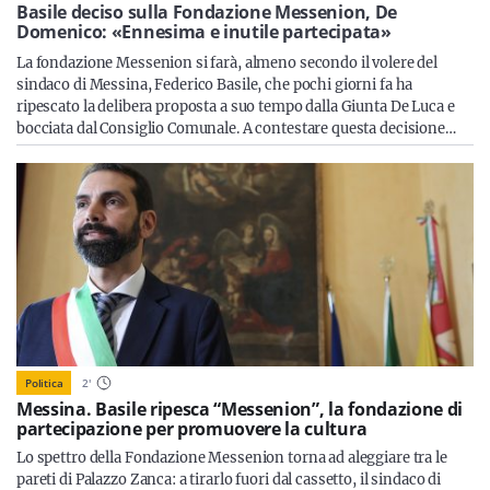
Sicilia
Basile deciso sulla Fondazione Messenion, De
Domenico: «Ennesima e inutile partecipata»
La fondazione Messenion si farà, almeno secondo il volere del
sindaco di Messina, Federico Basile, che pochi giorni fa ha
ripescato la delibera proposta a suo tempo dalla Giunta De Luca e
Servizi
bocciata dal Consiglio Comunale. A contestare questa decisione…
Resta sempre aggiornato con le ultime news, iscriviti alla
nostra newsletter
Iscriviti
Politica
2
'
Messina. Basile ripesca “Messenion”, la fondazione di
partecipazione per promuovere la cultura
Lo spettro della Fondazione Messenion torna ad aleggiare tra le
pareti di Palazzo Zanca: a tirarlo fuori dal cassetto, il sindaco di