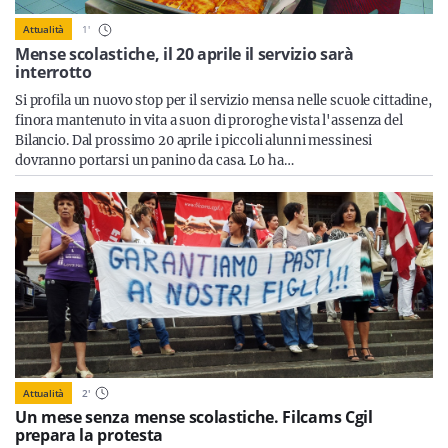
Sicilia
1
'
Attualità
Mense scolastiche, il 20 aprile il servizio sarà
interrotto
Si profila un nuovo stop per il servizio mensa nelle scuole cittadine,
Servizi
finora mantenuto in vita a suon di proroghe vista l'assenza del
Bilancio. Dal prossimo 20 aprile i piccoli alunni messinesi
dovranno portarsi un panino da casa. Lo ha…
Resta sempre aggiornato con le ultime news, iscriviti alla
nostra newsletter
Iscriviti
Attualità
2
'
Un mese senza mense scolastiche. Filcams Cgil
prepara la protesta