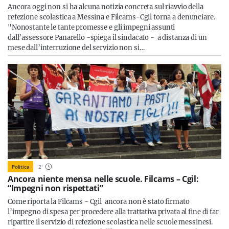
Ancora oggi non si ha alcuna notizia concreta sul riavvio della
refezione scolastica a Messina e Filcams-Cgil torna a denunciare.
"Nonostante le tante promesse e gli impegni assunti
dall’assessore Panarello -spiega il sindacato - a distanza di un
mese dall’interruzione del servizio non si…
Politica
2
'
Ancora niente mensa nelle scuole. Filcams – Cgil:
“Impegni non rispettati”
Come riporta la Filcams - Cgil ancora non è stato firmato
l’impegno di spesa per procedere alla trattativa privata al fine di far
ripartire il servizio di refezione scolastica nelle scuole messinesi.