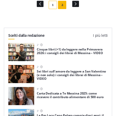
1
2
Scelti dalla redazione
I più letti
2
'
Cinque libri (+1) da leggere nella Primavera
2026: i consigli dei librai di Messina – VIDEO
2
'
Sei libri sull’amore da leggere a San Valentino
(e non solo): i consigli dei librai di Messina –
VIDEO
4
'
Carta Dedicata a Te Messina 2025: come
ricevere il contributo alimentare di 500 euro
3
'
La Pro Loco Capo Peloro compie dieci anni: il