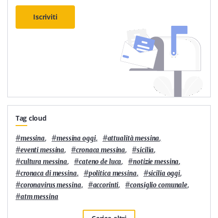
Iscriviti
Tag cloud
#
,
#
,
#
,
messina
messina oggi
attualità messina
#
,
#
,
#
,
eventi messina
cronaca messina
sicilia
#
,
#
,
#
,
cultura messina
cateno de luca
notizie messina
#
,
#
,
#
,
cronaca di messina
politica messina
sicilia oggi
#
,
#
,
#
,
coronavirus messina
accorinti
consiglio comunale
#
atm messina