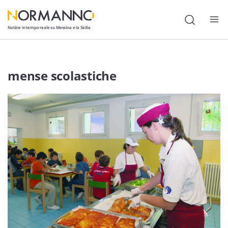
Notizie in tempo reale su Messina e la Sicilia
Attualità
mense scolastiche
Cronaca
Politica
Cultura
Lavoro
Società
Economia
Sport