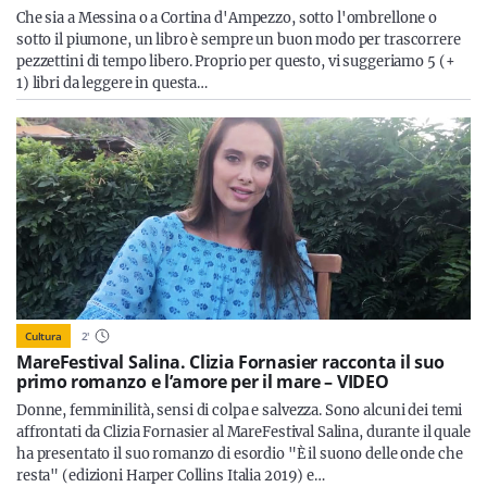
Che sia a Messina o a Cortina d'Ampezzo, sotto l'ombrellone o
sotto il piumone, un libro è sempre un buon modo per trascorrere
pezzettini di tempo libero. Proprio per questo, vi suggeriamo 5 (+
1) libri da leggere in questa…
Cultura
2
'
MareFestival Salina. Clizia Fornasier racconta il suo
primo romanzo e l’amore per il mare – VIDEO
Donne, femminilità, sensi di colpa e salvezza. Sono alcuni dei temi
affrontati da Clizia Fornasier al MareFestival Salina, durante il quale
ha presentato il suo romanzo di esordio "È il suono delle onde che
resta" (edizioni Harper Collins Italia 2019) e…