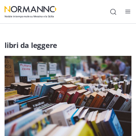
Notizie in tempo reale su Messina e la Sicilia
Attualità
libri da leggere
Cronaca
Politica
Cultura
Lavoro
Società
Economia
Sport