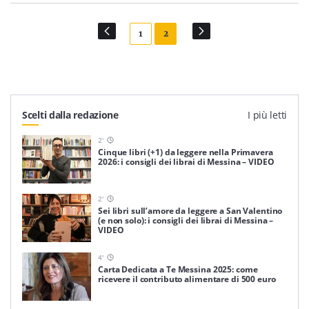
1
2
Scelti dalla redazione
I più letti
2
'
Cinque libri (+1) da leggere nella Primavera
2026: i consigli dei librai di Messina – VIDEO
2
'
Sei libri sull’amore da leggere a San Valentino
(e non solo): i consigli dei librai di Messina –
VIDEO
4
'
Carta Dedicata a Te Messina 2025: come
ricevere il contributo alimentare di 500 euro