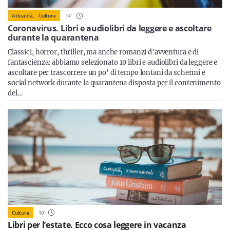
Sicilia
14
'
Attualità,
Cultura
Coronavirus. Libri e audiolibri da leggere e ascoltare
durante la quarantena
Classici, horror, thriller, ma anche romanzi d'avventura e di
Servizi
fantascienza: abbiamo selezionato 10 libri e audiolibri da leggere e
ascoltare per trascorrere un po' di tempo lontani da schermi e
social network durante la quarantena disposta per il contenimento
del…
Resta sempre aggiornato con le ultime news, iscriviti alla
nostra newsletter
Iscriviti
Cultura
10
'
Libri per l’estate. Ecco cosa leggere in vacanza