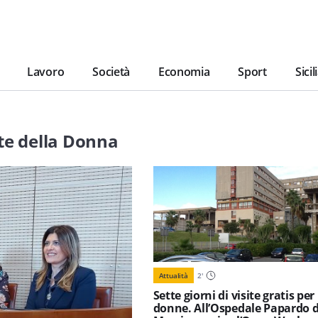
Lavoro
Società
Economia
Sport
Sicil
te della Donna
Attualità
2
'
Sette giorni di visite gratis per 
donne. All’Ospedale Papardo d