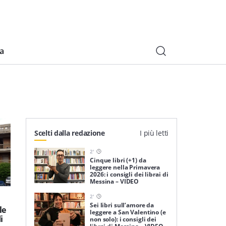
ia
Scelti dalla redazione
I più letti
2
'
Cinque libri (+1) da
leggere nella Primavera
2026: i consigli dei librai di
Messina – VIDEO
2
'
Sei libri sull’amore da
le
leggere a San Valentino (e
i
non solo): i consigli dei