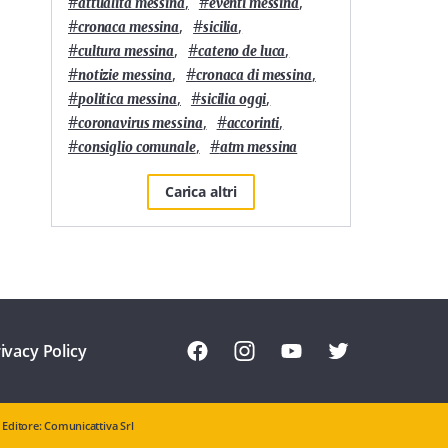
#
,
#
,
attualità messina
eventi messina
#
,
#
,
cronaca messina
sicilia
#
,
#
,
cultura messina
cateno de luca
#
,
#
,
notizie messina
cronaca di messina
#
,
#
,
politica messina
sicilia oggi
#
,
#
,
coronavirus messina
accorinti
#
,
#
consiglio comunale
atm messina
Carica altri
ivacy Policy
Editore: Comunicattiva Srl