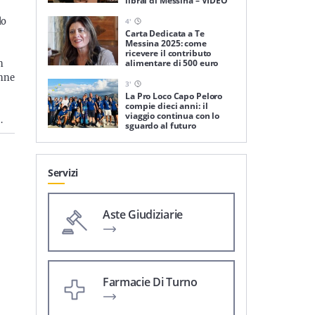
librai di Messina – VIDEO
do
4
'
Carta Dedicata a Te
Messina 2025: come
ricevere il contributo
alimentare di 500 euro
n
onne
3
'
La Pro Loco Capo Peloro
compie dieci anni: il
viaggio continua con lo
…
sguardo al futuro
Servizi
Aste Giudiziarie
Farmacie Di Turno