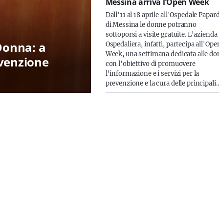
Messina arriva l’Open Week
Dall'11 al 18 aprile all'Ospedale Papar
di Messina le donne potranno
sottoporsi a visite gratuite. L'azienda
Donna: a
Ospedaliera, infatti, partecipa all'Ope
Week, una settimana dedicata alle d
evenzione
con l'obiettivo di promuovere
l'informazione e i servizi per la
prevenzione e la cura delle principali