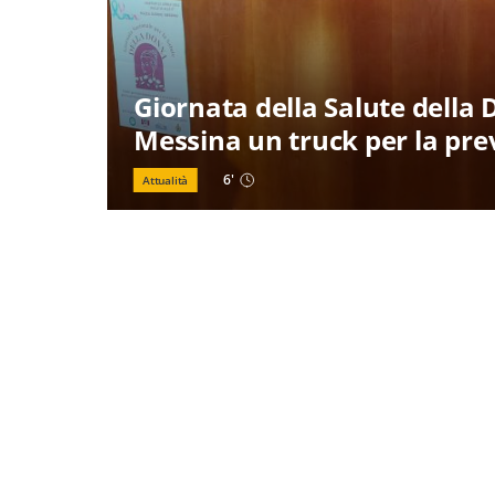
Giornata della Salute della 
Messina un truck per la pr
6
'
Attualità