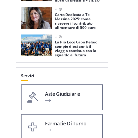
librai di Messina – VIDEO
4
'
Carta Dedicata a Te
Messina 2025: come
ricevere il contributo
alimentare di 500 euro
3
'
La Pro Loco Capo Peloro
compie dieci anni: il
viaggio continua con lo
sguardo al futuro
Servizi
Aste Giudiziarie
Farmacie Di Turno