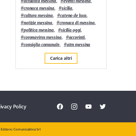
#
,
#
,
attualità messina
eventi messina
#
,
#
,
cronaca messina
sicilia
#
,
#
,
cultura messina
cateno de luca
#
,
#
,
notizie messina
cronaca di messina
#
,
#
,
politica messina
sicilia oggi
#
,
#
,
coronavirus messina
accorinti
#
,
#
consiglio comunale
atm messina
Carica altri
ivacy Policy
Editore: Comunicattiva Srl