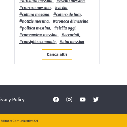
#
,
#
,
attualità messina
eventi messina
#
,
#
,
cronaca messina
sicilia
#
,
#
,
cultura messina
cateno de luca
#
,
#
,
notizie messina
cronaca di messina
#
,
#
,
politica messina
sicilia oggi
#
,
#
,
coronavirus messina
accorinti
#
,
#
consiglio comunale
atm messina
Carica altri
ivacy Policy
Editore: Comunicattiva Srl