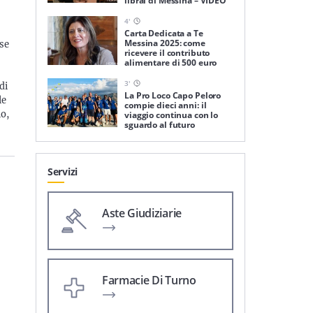
librai di Messina – VIDEO
4
'
Carta Dedicata a Te
Messina 2025: come
ese
ricevere il contributo
alimentare di 500 euro
3
'
di
La Pro Loco Capo Peloro
le
compie dieci anni: il
io,
viaggio continua con lo
sguardo al futuro
Servizi
Aste Giudiziarie
Farmacie Di Turno