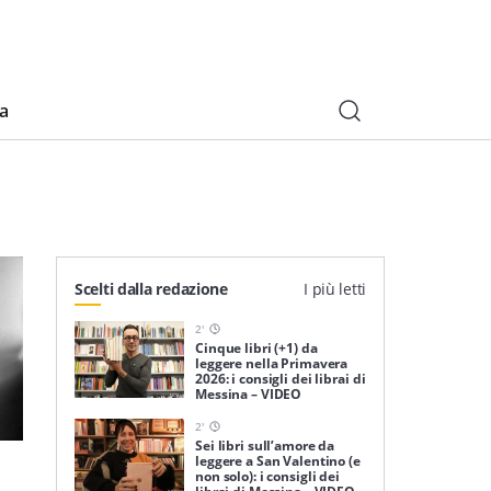
ia
Scelti dalla redazione
I più letti
2
'
Cinque libri (+1) da
leggere nella Primavera
2026: i consigli dei librai di
Messina – VIDEO
2
'
Sei libri sull’amore da
leggere a San Valentino (e
non solo): i consigli dei