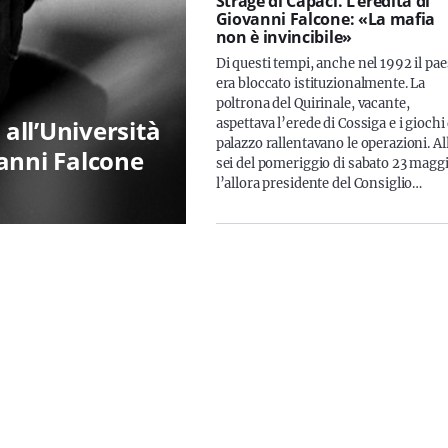
Strage di Capaci. L’eredità di
Giovanni Falcone: «La mafia
non è invincibile»
Di questi tempi, anche nel 1992 il pa
era bloccato istituzionalmente. La
poltrona del Quirinale, vacante,
 all’Università
aspettava l’erede di Cossiga e i giochi 
palazzo rallentavano le operazioni. Al
anni Falcone
sei del pomeriggio di sabato 23 magg
l’allora presidente del Consiglio…