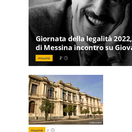
Giornata della legalità 2022,
di Messina incontro su Giov
2
'
Attualità
Attualità
3
'