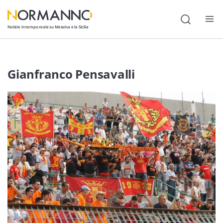
Notizie in tempo reale su Messina e la Sicilia
Attualità
Gianfranco Pensavalli
Cronaca
Politica
Cultura
Lavoro
Società
Economia
Sport