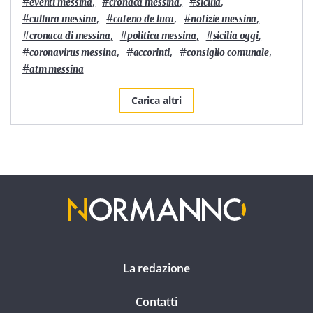
#
,
#
,
#
,
eventi messina
cronaca messina
sicilia
#
,
#
,
#
,
cultura messina
cateno de luca
notizie messina
#
,
#
,
#
,
cronaca di messina
politica messina
sicilia oggi
#
,
#
,
#
,
coronavirus messina
accorinti
consiglio comunale
#
atm messina
Carica altri
La redazione
Contatti