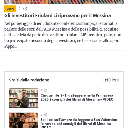
Sicilia
2
'
Sport
Gli investitori Friulani ci riprovano per il Messina
Nel pomeriggio di ieri, durante conferenza stampa, si è tornati a
parlare delle sorti dell'ACR Messina e della possibilità di acquisto
Servizi
della società da parte di investitori friulani. All'incontro, però, non
ha partecipato nessuno degli investitori, ne l’assessore allo sport
Pippo…
Resta sempre aggiornato con le ultime news, iscriviti alla
nostra newsletter
Iscriviti
Scelti dalla redazione
I più letti
2
'
Cinque libri (+1) da leggere nella Primavera
2026: i consigli dei librai di Messina – VIDEO
2
'
Sei libri sull’amore da leggere a San Valentino
(e non solo): i consigli dei librai di Messina –
VIDEO