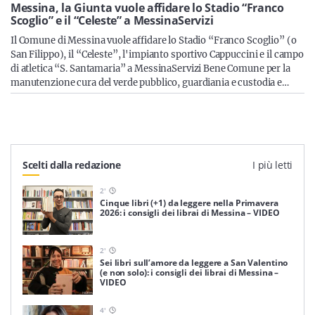
Sicilia
Messina, la Giunta vuole affidare lo Stadio “Franco
Scoglio” e il “Celeste” a MessinaServizi
Il Comune di Messina vuole affidare lo Stadio “Franco Scoglio” (o
San Filippo), il “Celeste”, l'impianto sportivo Cappuccini e il campo
di atletica “S. Santamaria” a MessinaServizi Bene Comune per la
Servizi
manutenzione cura del verde pubblico, guardiania e custodia e…
Resta sempre aggiornato con le ultime news, iscriviti alla
Scelti dalla redazione
I più letti
nostra newsletter
2
'
Iscriviti
Cinque libri (+1) da leggere nella Primavera
2026: i consigli dei librai di Messina – VIDEO
2
'
Sei libri sull’amore da leggere a San Valentino
(e non solo): i consigli dei librai di Messina –
VIDEO
4
'