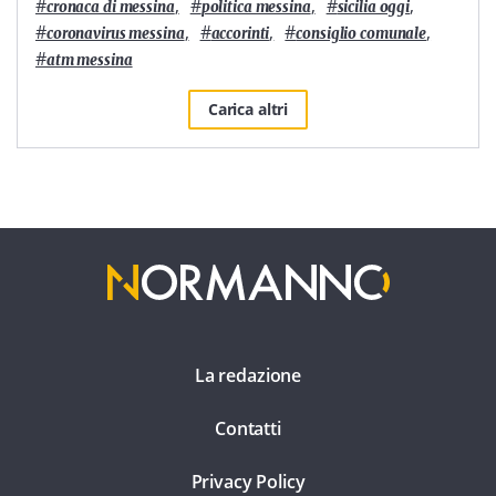
#
,
#
,
#
,
cronaca di messina
politica messina
sicilia oggi
#
,
#
,
#
,
coronavirus messina
accorinti
consiglio comunale
#
atm messina
Carica altri
La redazione
Contatti
Privacy Policy