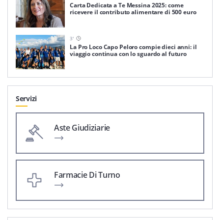
Carta Dedicata a Te Messina 2025: come
ricevere il contributo alimentare di 500 euro
3
'
La Pro Loco Capo Peloro compie dieci anni: il
viaggio continua con lo sguardo al futuro
Servizi
Aste Giudiziarie
Farmacie Di Turno